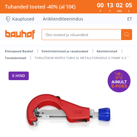
TORULÕIKUR KNIPEX TUBIX XL METALLTORUDELE 6-76MM ¼-3
00
13
02
04
Tuhanded tooted -40% (al 10€)
P
T
MIN
S
Kauplused
Äriklienditeenindus
ET
Ehituspood Bauhof
Elektritööriistad ja rauakaubad
Käsitööriistad
Torutööriistad
TORULÕIKUR KNIPEX TUBIX XL METALLTORUDELE 6-76MM ¼-3´´
E-HIND