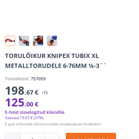
TORULÕIKUR KNIPEX TUBIX XL
METALLTORUDELE 6-76MM ¼-3´´
Tootekood:
757059
198
.67 €
/tk
125
.00 €
E-hind sisselogitud kliendile
Säästad
73
.
67 €
(37%)
E-poe erihinnad võivad erineda tavakaupluse hindadest