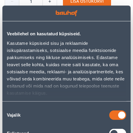
−
+
LISA OSTUKORVI
Vaata saadavust
Veebilehel on kasutatud küpsiseid.
Kasutame küpsiseid sisu ja reklaamide
isikupärastamiseks, sotsiaalse meedia funktsioonide
• 14-päevane tagastusõigus.
pakkumiseks ning liikluse analüüsimiseks. Edastame
• HANKIJA LAOST TELLITAV TOODE
teavet selle kohta, kuidas meie saiti kasutate, ka oma
sotsiaalse meedia, reklaami- ja analüüsipartneritele, kes
võivad seda kombineerida muu teabega, mida olete neile
Järelmaksu kalkulaator
esitanud või mida nad on kogunud teiepoolse teenuste
Sissemakse
Maksed
kasutamise käigus.
Nõusoleku
Vajalik
33
valik
.11 €
Kuumakse