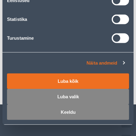
Eelistused
Eeldatav kojuvedu 3,69 € al. 19.08.2026
Statistika
Tarne pakiautomaati al. 2,29 € al. 19.08.2026
Turustamine
Kirjeldus
Näita andmeid
Spetsifikatsioon
Luba kõik
Transport
Luba valik
Keeldu
KLIENDITEENINDUS