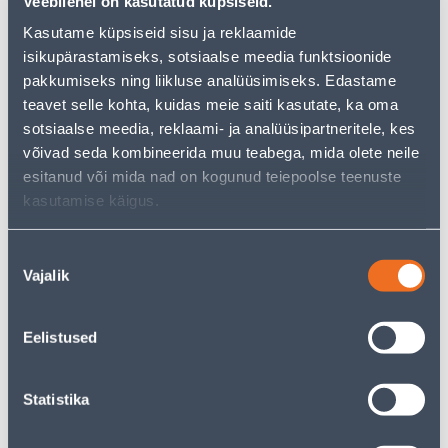
Veebilehel on kasutatud küpsiseid.
Kasutame küpsiseid sisu ja reklaamide
isikupärastamiseks, sotsiaalse meedia funktsioonide
Vaata saadavust
pakkumiseks ning liikluse analüüsimiseks. Edastame
teavet selle kohta, kuidas meie saiti kasutate, ka oma
• Lillepott mõõtmetega 33 x 13 cm.
sotsiaalse meedia, reklaami- ja analüüsipartneritele, kes
• 14-päevane tagastusõigus.
võivad seda kombineerida muu teabega, mida olete neile
esitanud või mida nad on kogunud teiepoolse teenuste
kasutamise käigus.
Eeldatav kojuvedu 4,99 € al. 2-5 tööpäeva
Tarne pakiautomaati al. 2,29 € al. 2-5 tööpäeva
Nõusoleku
Vajalik
valik
Poest kätte, alates 10.08.2026
Eelistused
Kirjeldus
Statistika
Spetsifikatsioon