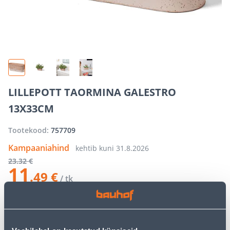
LILLEPOTT TAORMINA GALESTRO
13X33CM
Tootekood:
757709
Kampaaniahind
kehtib kuni
31.8.2026
23
.32 €
11
.49 €
/ tk
−
+
LISA OSTUKORVI