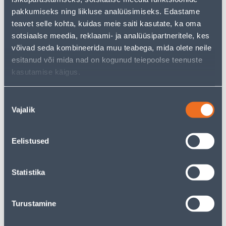
pakkumiseks ning liikluse analüüsimiseks. Edastame
teavet selle kohta, kuidas meie saiti kasutate, ka oma
• Täispuidust varrega lehereha.
sotsiaalse meedia, reklaami- ja analüüsipartneritele, kes
• 14-päevane tagastusõigus
võivad seda kombineerida muu teabega, mida olete neile
esitanud või mida nad on kogunud teiepoolse teenuste
Poest kätte, alates 07.08.2026
kasutamise käigus.
Eeldatav kojuvedu al. 16,90 € al. 2-5 tööpäeva
Nõusoleku
Vajalik
valik
Kirjeldus
Eelistused
Spetsifikatsioon
Statistika
Transport
Turustamine