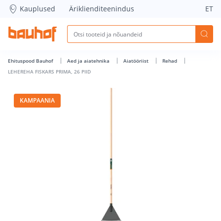
LEHEREHA FISKARS PRIMA, 26 PIID - Bauhof has loaded
Kauplused
Äriklienditeenindus
ET
Ehituspood Bauhof
Aed ja aiatehnika
Aiatööriist
Rehad
LEHEREHA FISKARS PRIMA, 26 PIID
KAMPAANIA