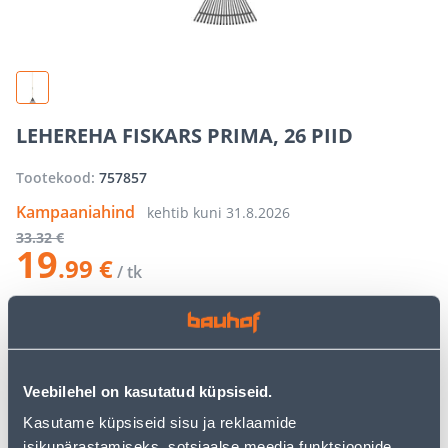
LEHEREHA FISKARS PRIMA, 26 PIID
Tootekood:
757857
Kampaaniahind
kehtib kuni
31.8.2026
33
.32 €
19
.99 €
/ tk
−
+
LISA OSTUKORVI
Veebilehel on kasutatud küpsiseid.
Kasutame küpsiseid sisu ja reklaamide
Vaata saadavust
isikupärastamiseks, sotsiaalse meedia funktsioonide