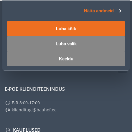
Näita andmeid
KLIENDITEENINDUS
Luba kõik
TEENUSED
Luba valik
MEISTRIKLUBI
Keeldu
ETTEVÕTTEST
E-POE KLIENDITEENINDUS
E-R 8:00-17:00
klienditugi@bauhof.ee
KAUPLUSED