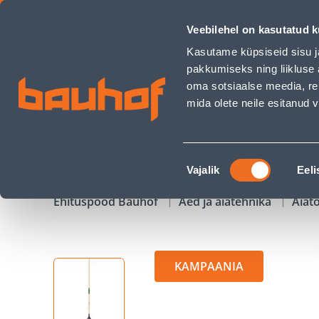
MURUREHA FISKARS SOLID FSC, VARREGA - Bauhof has loa
Veebilehel on kasutatud k
Kauplused
Äriklienditeenindus
Klienditeeni
Kasutame küpsiseid sisu j
pakkumiseks ning liikluse 
oma sotsiaalse meedia, re
mida olete neile esitanud
TOOTED
KAMPAANIAD
Nõusoleku
Vajalik
Eeli
valik
Ehituspood Bauhof
Aed ja aiatehnika
Aiatö
KAMPAANIA