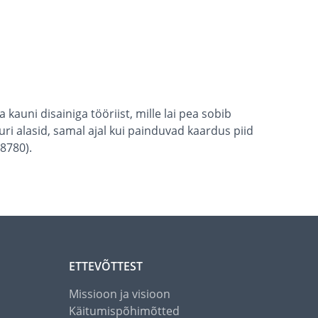
kauni disainiga tööriist, mille lai pea sobib
i alasid, samal ajal kui painduvad kaardus piid
8780).
ETTEVÕTTEST
Missioon ja visioon
Käitumispõhimõtted