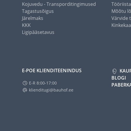
Kojuvedu - Transporditingimused
Tööriist
Tagastusõigus
Mõõtu l
Järelmaks
Värvide 
KKK
Kinkekaa
Ligipääsetavus
E-POE KLIENDITEENINDUS
KAU
BLOGI
E-R 8:00-17:00
PABERK
klienditugi@bauhof.ee