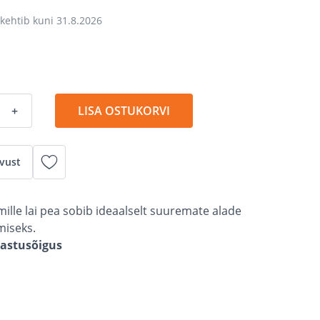
kehtib kuni
31.8.2026
+
LISA OSTUKORVI
vust
ille lai pea sobib ideaalselt suuremate alade
miseks.
gastusõigus