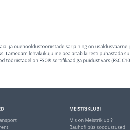
ia- ja õuehooldustööriistade sarja ning on usaldusväärne ja 
. Lamedam lehvikukujuline pea aitab kiiresti puhastada suur
d tööriistadel on FSC®-sertifikaadiga puidust vars (FSC C10
ED
MEISTRIKLUBI
ansport
Mis on Meistriklubi?
rent
Bauhofi püsisoodustused