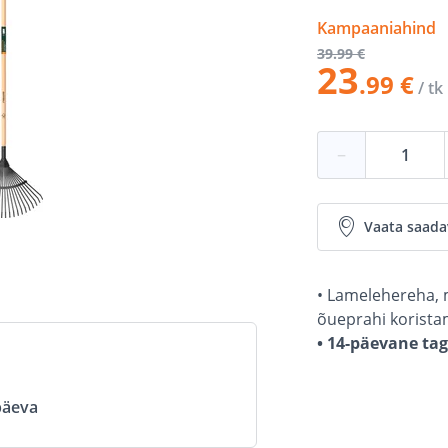
Kampaaniahind
39
.99 €
23
.99 €
/ tk
−
Vaata saada
• Lamelehereha, m
õueprahi korista
• 14-päevane ta
öpäeva