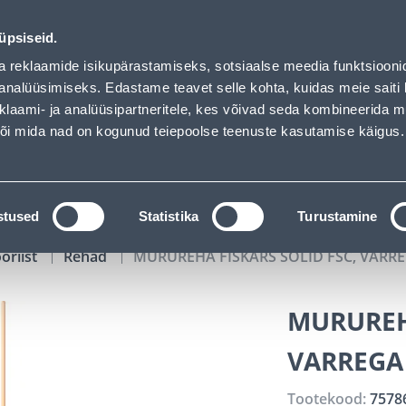
ded
00
09
54
38
Kuni 20% LISAKS koodiga!
P
T
MIN
S
üpsiseid.
ndus
Teenused
Karjäärileht
a reklaamide isikupärastamiseks, sotsiaalse meedia funktsiooni
analüüsimiseks. Edastame teavet selle kohta, kuidas meie saiti 
klaami- ja analüüsipartneritele, kes võivad seda kombineerida 
OTSI
Logi
 või mida nad on kogunud teiepoolse teenuste kasutamise käigus.
KATALOOGID
TÖÖRIISTALAENUTUS
J
stused
Statistika
Turustamine
öriist
Rehad
MURUREHA FISKARS SOLID FSC, VARR
MURUREHA
VARREGA
Tootekood:
7578