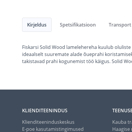
Kirjeldus
Spetsifikatsioon
Transport
Fiskarsi Solid Wood lamelehereha kuulub oluliste a
ideaalselt suuremate alade õueprahi koristamiseks
takistavad prahi kogunemist töö käigus. Solid Woo
KLIENDITEENINDUS
TEENUS
Klienditeeninduskeskus
Kauba tr
E-poe kasutamistingimused
Haagise 