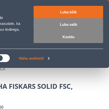
Luba kõik
ET
RU
EN
de
kasutate, ka
Luba valik
muu teabega,
 sisse
Ostunimekiri
Ostukorv
Keeldu
ÄRELMAKS
MEISTRIKLUBI
BLOGI
Näita andmeid
EGA
 FISKARS SOLID FSC,
60