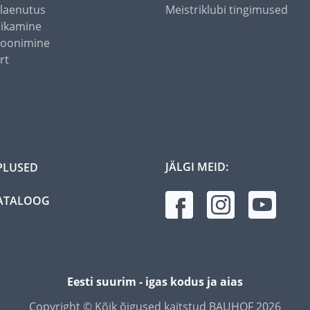
alaenutus
Meistriklubi tingimused
õikamine
toonimine
rt
JÄLGI MEID:
PLUSED
ATALOOG
Eesti suurim - igas kodus ja aias
Copyright © Kõik õigused kaitstud BAUHOF 2026