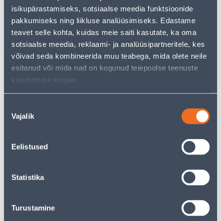
Teie ostlemisrõõm ei pea aga siin lõppema - oma
isikupärastamiseks, sotsiaalse meedia funktsioonide
uurimistööd saate jätkata, naastes
avalehele
või
pakkumiseks ning liikluse analüüsimiseks. Edastame
kasutades meie võimsat otsingufunktsiooni, et leida
veelgi meelepärasemad valikuid. Head ostlemist!
teavet selle kohta, kuidas meie saiti kasutate, ka oma
sotsiaalse meedia, reklaami- ja analüüsipartneritele, kes
võivad seda kombineerida muu teabega, mida olete neile
esitanud või mida nad on kogunud teiepoolse teenuste
• 14-päevane tagastusõigus.
kasutamise käigus.
Tarne pole võimalik
Nõusoleku
Vajalik
valik
Eelistused
Kirjeldus
Statistika
Spetsifikatsioon
Transport
Turustamine