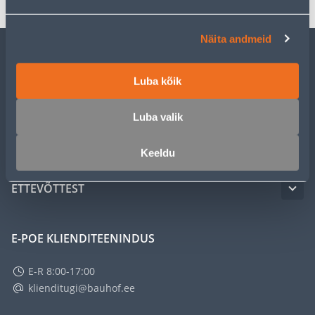
Näita andmeid
KLIENDITEENINDUS
Luba kõik
TEENUSED
Luba valik
MEISTRIKLUBI
Keeldu
ETTEVÕTTEST
E-POE KLIENDITEENINDUS
E-R 8:00-17:00
klienditugi@bauhof.ee