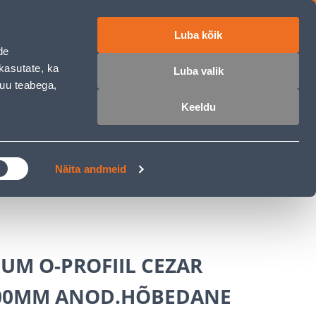
Luba kõik
ET
RU
EN
de
kasutate, ka
Luba valik
muu teabega,
 sisse
Ostunimekiri
Ostukorv
Keeldu
ÄRELMAKS
MEISTRIKLUBI
BLOGI
Näita andmeid
UM O-PROFIIL CEZAR
00MM ANOD.HÕBEDANE