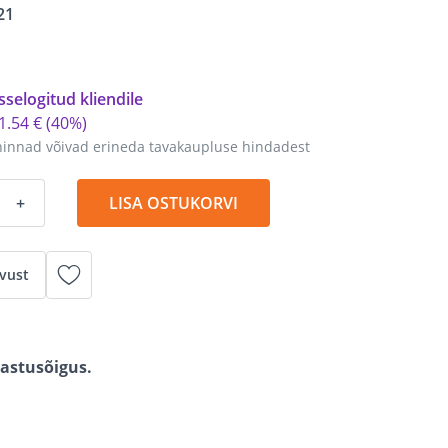
21
sselogitud kliendile
1
.
54 €
(40%)
hinnad võivad erineda tavakaupluse hindadest
+
LISA OSTUKORVI
vust
gastusõigus.