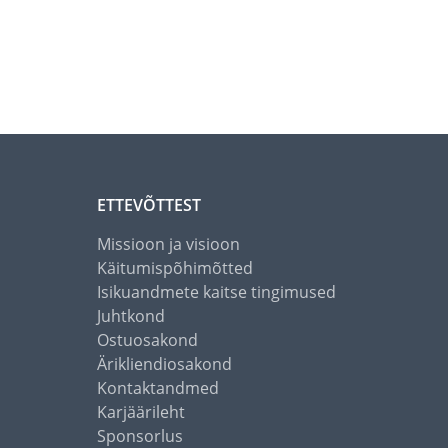
ETTEVÕTTEST
Missioon ja visioon
Käitumispõhimõtted
Isikuandmete kaitse tingimused
Juhtkond
Ostuosakond
Ärikliendiosakond
Kontaktandmed
Karjäärileht
Sponsorlus