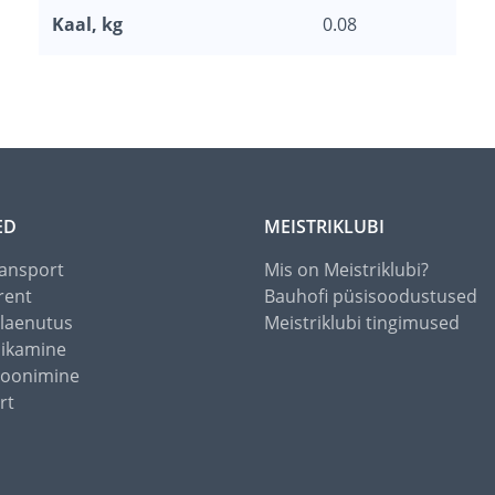
Kaal, kg
0.08
ED
MEISTRIKLUBI
ansport
Mis on Meistriklubi?
rent
Bauhofi püsisoodustused
alaenutus
Meistriklubi tingimused
õikamine
toonimine
rt