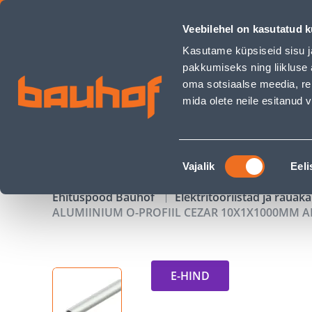
ALUMIINIUM O-PROFIIL CEZAR 10X1X1000MM ANOD.HÕBEDAN
Veebilehel on kasutatud k
Kauplused
Äriklienditeenindus
Klienditeeni
Kasutame küpsiseid sisu j
pakkumiseks ning liikluse 
oma sotsiaalse meedia, re
mida olete neile esitanud
TOOTED
KAMPAANIAD
Nõusoleku
Vajalik
Eeli
valik
Ehituspood Bauhof
Elektritööriistad ja raua
ALUMIINIUM O-PROFIIL CEZAR 10X1X1000MM
E-HIND