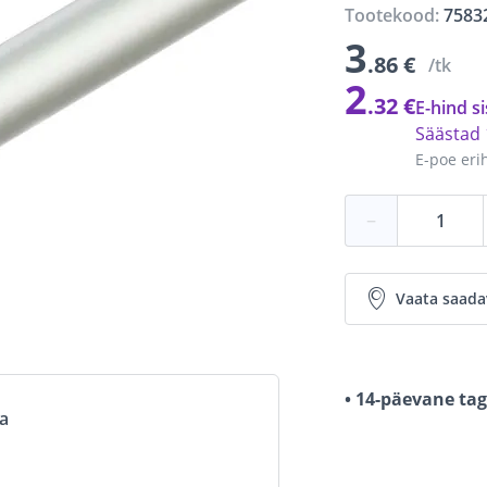
Tootekood:
7583
3
.86 €
/tk
2
.32 €
E-hind si
Säästad
E-poe eri
−
Vaata saada
• 14-päevane ta
va