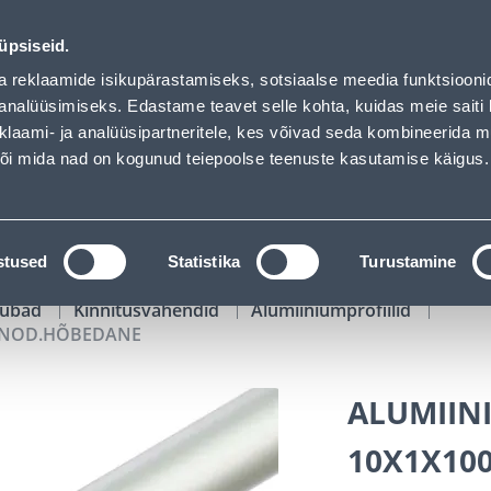
E - Bauhof has loaded
01
12
45
55
Tuhanded tooted -40% (al 10€)
P
T
MIN
S
üpsiseid.
ndus
Teenused
Karjäärileht
a reklaamide isikupärastamiseks, sotsiaalse meedia funktsiooni
analüüsimiseks. Edastame teavet selle kohta, kuidas meie saiti 
klaami- ja analüüsipartneritele, kes võivad seda kombineerida 
OTSI
Logi
 või mida nad on kogunud teiepoolse teenuste kasutamise käigus.
KATALOOGID
TÖÖRIISTALAENUTUS
J
stused
Statistika
Turustamine
kaubad
Kinnitusvahendid
Alumiiniumprofiilid
 ANOD.HÕBEDANE
ALUMIINI
10X1X10