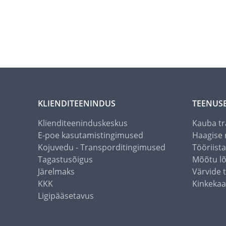
KLIENDITEENINDUS
TEENUS
Klienditeeninduskeskus
Kauba tr
E-poe kasutamistingimused
Haagise 
Kojuvedu - Transporditingimused
Tööriist
Tagastusõigus
Mõõtu l
Järelmaks
Värvide 
KKK
Kinkekaa
Ligipääsetavus