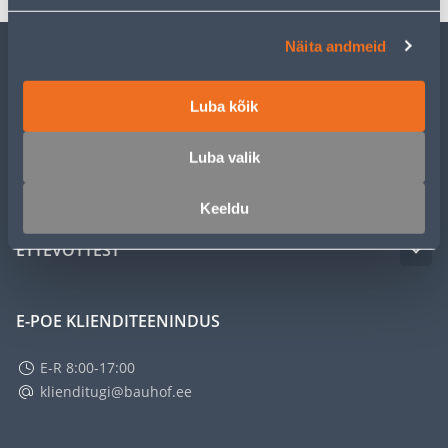
Näita andmeid
KLIENDITEENINDUS
Luba kõik
TEENUSED
Luba valik
MEISTRIKLUBI
Keeldu
ETTEVÕTTEST
E-POE KLIENDITEENINDUS
E-R 8:00-17:00
klienditugi@bauhof.ee