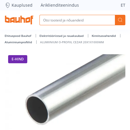
ALUMIINIUM O-PROFIIL CEZAR 20X1X1000MM - Bauhof has l
Kauplused
Äriklienditeenindus
ET
Ehituspood Bauhof
Elektritööriistad ja rauakaubad
Kinnitusvahendid
Alumiiniumprofiilid
ALUMIINIUM O-PROFIIL CEZAR 20X1X1000MM
E-HIND