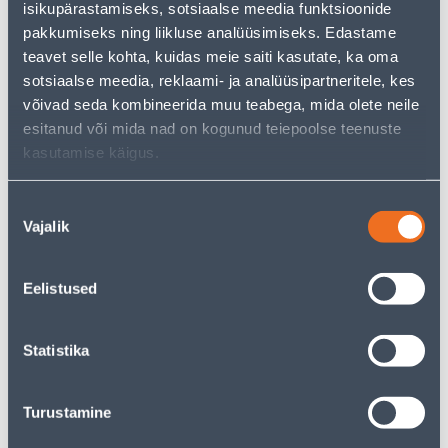
isikupärastamiseks, sotsiaalse meedia funktsioonide
pakkumiseks ning liikluse analüüsimiseks. Edastame
teavet selle kohta, kuidas meie saiti kasutate, ka oma
Vaata saadavust
sotsiaalse meedia, reklaami- ja analüüsipartneritele, kes
võivad seda kombineerida muu teabega, mida olete neile
esitanud või mida nad on kogunud teiepoolse teenuste
• 14-päevane tagastusõigus.
kasutamise käigus.
Nõusoleku
Eeldatav kojuvedu 3,69 € al. 2-5 tööpäeva
Vajalik
valik
Poest kätte, alates 07.08.2026
Eelistused
Spetsifikatsioon
Statistika
Transport
Turustamine