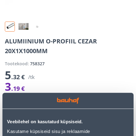
ALUMIINIUM O-PROFIIL CEZAR
20X1X1000MM
Tootekood:
758327
5
.32 €
/tk
3
.19 €
E-hind sisselogitud kliendile
Säästad
2
.
13 €
(40%)
E-poe erihinnad võivad erineda tavakaupluse hindadest
Veebilehel on kasutatud küpsiseid.
−
+
LISA OSTUKORVI
Kasutame küpsiseid sisu ja reklaamide