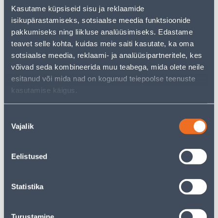
Kasutame küpsiseid sisu ja reklaamide
−
+
LISA OSTUKORVI
isikupärastamiseks, sotsiaalse meedia funktsioonide
pakkumiseks ning liikluse analüüsimiseks. Edastame
teavet selle kohta, kuidas meie saiti kasutate, ka oma
sotsiaalse meedia, reklaami- ja analüüsipartneritele, kes
Vaata saadavust
võivad seda kombineerida muu teabega, mida olete neile
esitanud või mida nad on kogunud teiepoolse teenuste
kasutamise käigus.
• 14-päevane tagastusõigus.
Nõusoleku
Vajalik
valik
Eeldatav kojuvedu 3,69 € al. 2-5 tööpäeva
Poest kätte, alates 06.08.2026
Eelistused
Statistika
Spetsifikatsioon
Turustamine