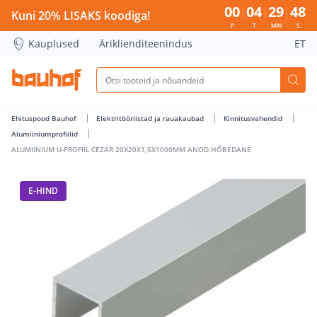
ALUMIINIUM U-PROFIIL CEZAR 20X20X1,5X1000MM ANOD.HÕ
00
04
29
47
Kuni 20% LISAKS koodiga!
P
T
MIN
S
Kauplused
Äriklienditeenindus
ET
Ehituspood Bauhof
Elektritööriistad ja rauakaubad
Kinnitusvahendid
Alumiiniumprofiilid
ALUMIINIUM U-PROFIIL CEZAR 20X20X1,5X1000MM ANOD.HÕBEDANE
E-HIND