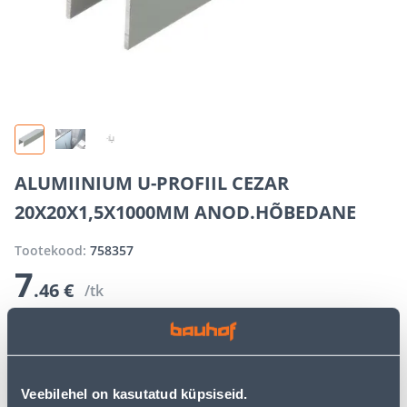
ALUMIINIUM U-PROFIIL CEZAR
20X20X1,5X1000MM ANOD.HÕBEDANE
Tootekood:
758357
7
.46 €
/tk
4
.85 €
E-hind sisselogitud kliendile
Säästad
2
.
61 €
(35%)
E-poe erihinnad võivad erineda tavakaupluse hindadest
Veebilehel on kasutatud küpsiseid.