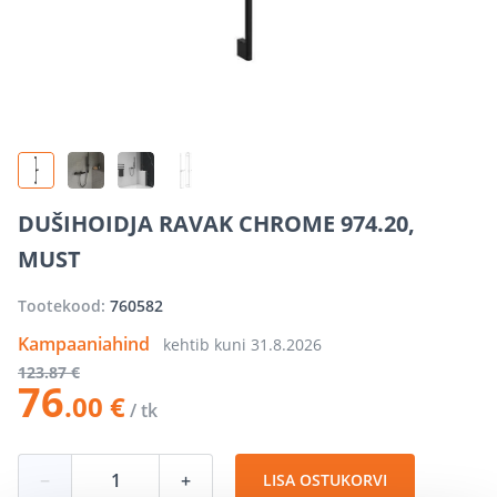
DUŠIHOIDJA RAVAK CHROME 974.20,
MUST
Tootekood:
760582
Kampaaniahind
kehtib kuni
31.8.2026
123
.87 €
76
.00 €
/ tk
−
+
LISA OSTUKORVI