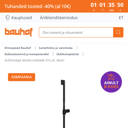
DUŠIHOIDJA RAVAK CHROME 974.20, MUST - Bauhof has lo
01
01
35
50
Tuhanded tooted -40% (al 10€)
P
T
MIN
S
Kauplused
Äriklienditeenindus
ET
Ehituspood Bauhof
Santehnika ja vannituba
Dušisüsteemid ja komponendid
Dušikomplektid
DUŠIHOIDJA RAVAK CHROME 974.20, MUST
KAMPAANIA