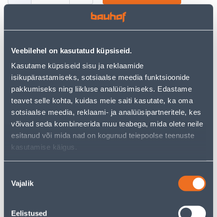
Vaata saadavust
Veebilehel on kasutatud küpsiseid.
Kasutame küpsiseid sisu ja reklaamide
isikupärastamiseks, sotsiaalse meedia funktsioonide
• 14-päevane tagastusõigus.
pakkumiseks ning liikluse analüüsimiseks. Edastame
• HANKIJA LAOST TELLITAV TOODE
teavet selle kohta, kuidas meie saiti kasutate, ka oma
sotsiaalse meedia, reklaami- ja analüüsipartneritele, kes
Järelmaksu kalkulaator
võivad seda kombineerida muu teabega, mida olete neile
esitanud või mida nad on kogunud teiepoolse teenuste
Sissemakse
Maksed
kasutamise käigus.
Nõusoleku
12
Vajalik
.67 €
valik
Kuumakse
Eelistused