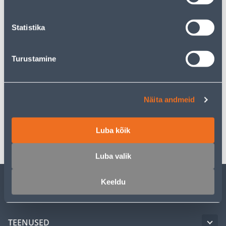
Eeldatav kojuvedu 3,69 € al. 22.08.2026
Eeldatav kojuvedu al. 16,90 € al. 22.08.2026
Statistika
Turustamine
Kirjeldus
Näita andmeid
Spetsifikatsioon
Transport
Luba kõik
Luba valik
Keeldu
KLIENDITEENINDUS
TEENUSED