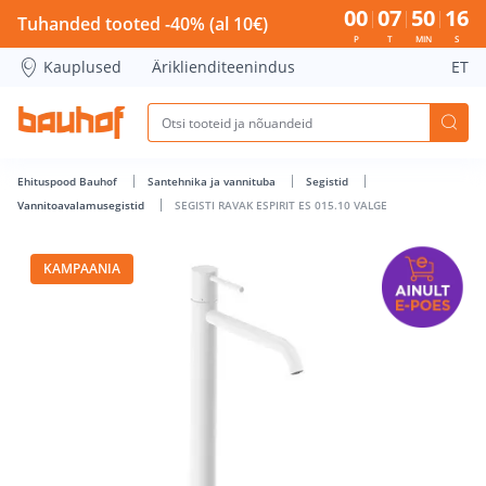
SEGISTI RAVAK ESPIRIT ES 015.10 VALGE - Bauhof has loade
00
07
50
15
Tuhanded tooted -40% (al 10€)
P
T
MIN
S
Kauplused
Äriklienditeenindus
ET
Ehituspood Bauhof
Santehnika ja vannituba
Segistid
Vannitoavalamusegistid
SEGISTI RAVAK ESPIRIT ES 015.10 VALGE
KAMPAANIA