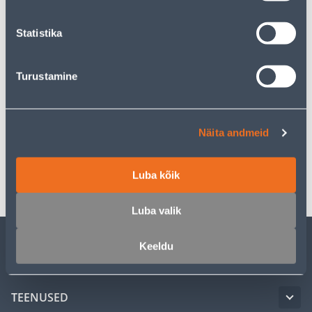
Eeldatav kojuvedu al. 16,90 € al. 23.08.2026
Statistika
Turustamine
Kirjeldus
Spetsifikatsioon
Näita andmeid
Transport
Luba kõik
Luba valik
Keeldu
KLIENDITEENINDUS
TEENUSED