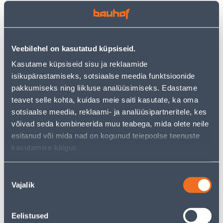
Vaata saadavust
Veebilehel on kasutatud küpsiseid.
• 14-päevane tagastusõigus.
Kasutame küpsiseid sisu ja reklaamide
• HANKIJA LAOST TELLITAV TOODE
isikupärastamiseks, sotsiaalse meedia funktsioonide
pakkumiseks ning liikluse analüüsimiseks. Edastame
teavet selle kohta, kuidas meie saiti kasutate, ka oma
Järelmaksu kalkulaator
sotsiaalse meedia, reklaami- ja analüüsipartneritele, kes
Sissemakse
Maksed
võivad seda kombineerida muu teabega, mida olete neile
esitanud või mida nad on kogunud teiepoolse teenuste
kasutamise käigus.
54
.67 €
Kuumakse
Nõusoleku
Vajalik
valik
Eeldatav kojuvedu 4,19 € al. 23.08.2026
Eelistused
Tarne pakiautomaati al. 2,29 € al. 23.08.2026