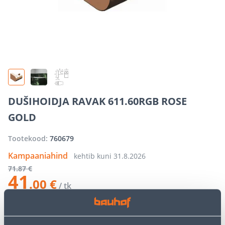
DUŠIHOIDJA RAVAK 611.60RGB ROSE
GOLD
Tootekood:
760679
Kampaaniahind
kehtib kuni
31.8.2026
71
.87 €
41
.00 €
/ tk
−
+
LISA OSTUKORVI