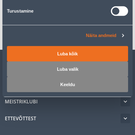
Turustamine
Spetsifikatsioon
Transport
Näita andmeid
Luba kõik
KLIENDITEENINDUS
Luba valik
TEENUSED
Keeldu
MEISTRIKLUBI
ETTEVÕTTEST