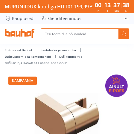
DUŠIHOIDJA RAVAK 611.60RGB ROSE GOLD - Bauhof has lo
00
13
37
38
MURUNIIDUK koodiga HITT01 199,99 €
P
T
MIN
S
Kauplused
Äriklienditeenindus
ET
Ehituspood Bauhof
Santehnika ja vannituba
Dušisüsteemid ja komponendid
Dušikomplektid
DUŠIHOIDJA RAVAK 611.60RGB ROSE GOLD
KAMPAANIA