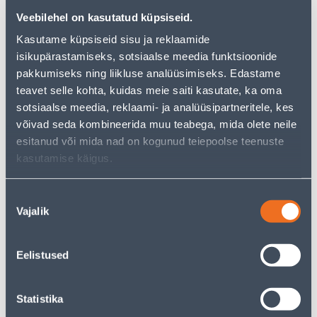
Veebilehel on kasutatud küpsiseid.
Kasutame küpsiseid sisu ja reklaamide
isikupärastamiseks, sotsiaalse meedia funktsioonide
Vaata saadavust
pakkumiseks ning liikluse analüüsimiseks. Edastame
teavet selle kohta, kuidas meie saiti kasutate, ka oma
sotsiaalse meedia, reklaami- ja analüüsipartneritele, kes
• 14-päevane tagastusõigus.
võivad seda kombineerida muu teabega, mida olete neile
• HANKIJA LAOST TELLITAV TOODE
esitanud või mida nad on kogunud teiepoolse teenuste
kasutamise käigus.
Eeldatav kojuvedu 3,69 € al. 24.08.2026
Nõusoleku
Vajalik
Tarne pakiautomaati al. 2,29 € al. 24.08.2026
valik
Eeldatav kojuvedu al. 16,90 € al. 24.08.2026
Eelistused
Statistika
Kirjeldus