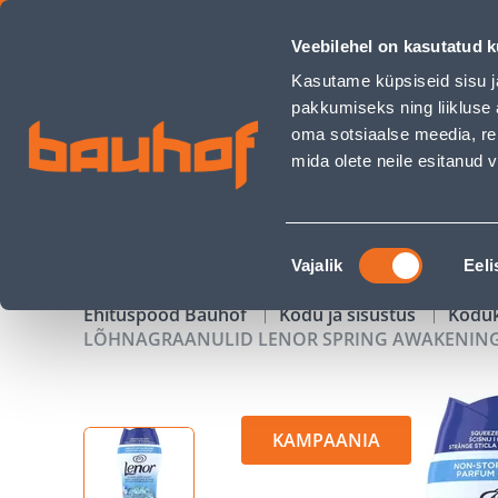
LÕHNAGRAANULID LENOR SPRING AWAKENING 22 PESUKORDA
Veebilehel on kasutatud k
Kauplused
Äriklienditeenindus
Klienditeeni
Kasutame küpsiseid sisu j
pakkumiseks ning liikluse 
oma sotsiaalse meedia, re
mida olete neile esitanud
TOOTED
KAMPAANIAD
Nõusoleku
Vajalik
Eeli
valik
Ehituspood Bauhof
Kodu ja sisustus
Kodu
LÕHNAGRAANULID LENOR SPRING AWAKENING 
KAMPAANIA