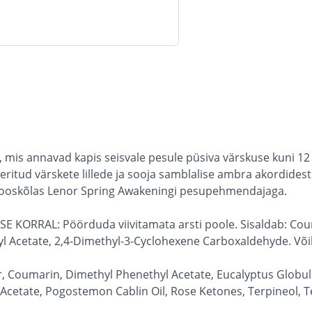
, mis annavad kapis seisvale pesule püsiva värskuse kuni 1
eritud värskete lillede ja sooja samblalise ambra akordides
kooskõlas Lenor Spring Awakeningi pesupehmendajaga.
E KORRAL: Pöörduda viivitamata arsti poole. Sisaldab: Co
 Acetate, 2,4-Dimethyl-3-Cyclohexene Carboxaldehyde. Võib e
 Coumarin, Dimethyl Phenethyl Acetate, Eucalyptus Globulus
yl Acetate, Pogostemon Cablin Oil, Rose Ketones, Terpineol, 