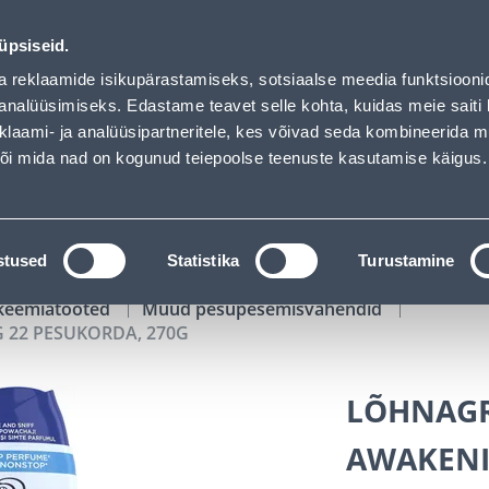
, 270G - Bauhof has loaded
01
14
47
25
Tuhanded tooted -40% (al 10€)
P
T
MIN
S
üpsiseid.
ndus
Teenused
Karjäärileht
a reklaamide isikupärastamiseks, sotsiaalse meedia funktsiooni
analüüsimiseks. Edastame teavet selle kohta, kuidas meie saiti 
klaami- ja analüüsipartneritele, kes võivad seda kombineerida 
OTSI
Logi
 või mida nad on kogunud teiepoolse teenuste kasutamise käigus.
KATALOOGID
TÖÖRIISTALAENUTUS
J
stused
Statistika
Turustamine
keemiatooted
Muud pesupesemisvahendid
22 PESUKORDA, 270G
LÕHNAGR
AWAKENI