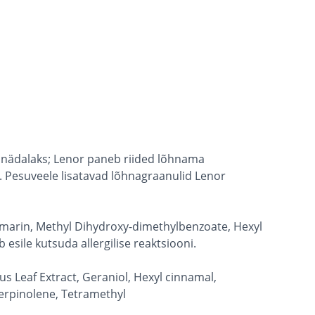
2 nädalaks; Lenor paneb riided lõhnama
t. Pesuveele lisatavad lõhnagraanulid Lenor
umarin, Methyl Dihydroxy-dimethylbenzoate, Hexyl
sile kutsuda allergilise reaktsiooni.
 Leaf Extract, Geraniol, Hexyl cinnamal,
Terpinolene, Tetramethyl