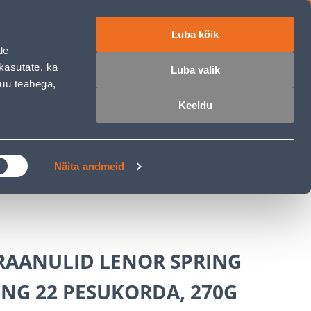
Luba kõik
ET
RU
EN
de
kasutate, ka
Luba valik
muu teabega,
 sisse
Ostunimekiri
Ostukorv
Keeldu
ÄRELMAKS
MEISTRIKLUBI
BLOGI
Näita andmeid
AANULID LENOR SPRING
NG 22 PESUKORDA, 270G