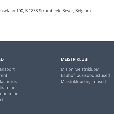
Tamselaan 100, B 1853 Strombeek- Bever, Belgium.
ED
MEISTRIKLUBI
ansport
Mis on Meistriklubi?
rent
Bauhofi püsisoodustused
alaenutus
Meistriklubi tingimused
õikamine
toonimine
rt