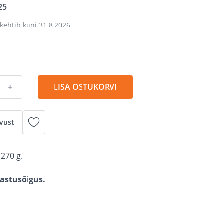
25
kehtib kuni
31.8.2026
+
LISA OSTUKORVI
vust
270 g.
gastusõigus.