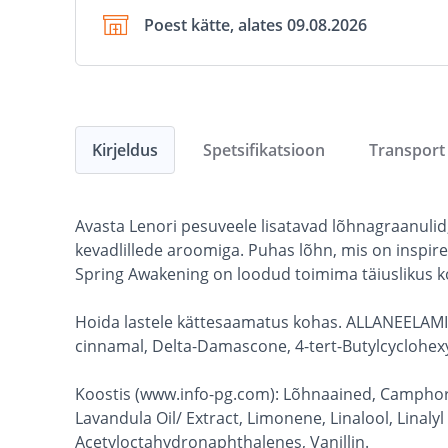
Poest kätte, alates 09.08.2026
Kirjeldus
Spetsifikatsioon
Transport
Avasta Lenori pesuveele lisatavad lõhnagraanulid
kevadlillede aroomiga. Puhas lõhn, mis on inspire
Spring Awakening on loodud toimima täiuslikus 
Hoida lastele kättesaamatus kohas. ALLANEELAMIS
cinnamal, Delta-Damascone, 4-tert-Butylcyclohexyl
Koostis (www.info-pg.com): Lõhnaained, Camphor,
Lavandula Oil/ Extract, Limonene, Linalool, Linal
Acetyloctahydronaphthalenes, Vanillin.