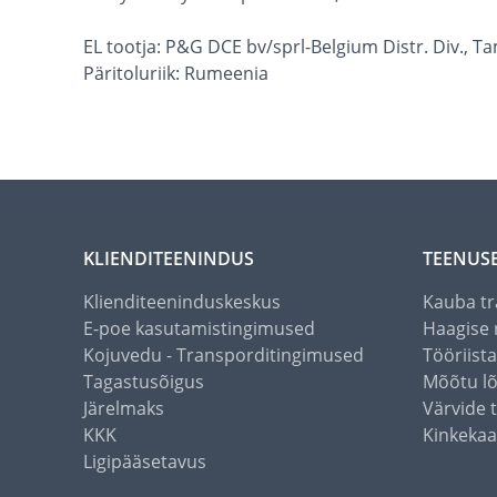
EL tootja: P&G DCE bv/sprl-Belgium Distr. Div., 
Päritoluriik: Rumeenia
KLIENDITEENINDUS
TEENUS
Klienditeeninduskeskus
Kauba tr
E-poe kasutamistingimused
Haagise 
Kojuvedu - Transporditingimused
Tööriist
Tagastusõigus
Mõõtu l
Järelmaks
Värvide 
KKK
Kinkekaa
Ligipääsetavus