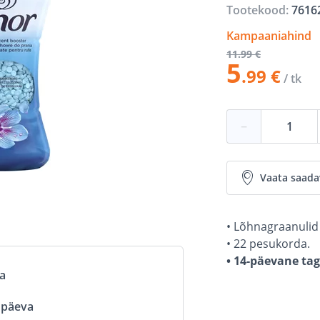
Tootekood:
7616
Kampaaniahind
11
.99 €
5
.99 €
/ tk
−
Vaata saada
• Lõhnagraanulid 
• 22 pesukorda.
• 14-päevane ta
va
ööpäeva