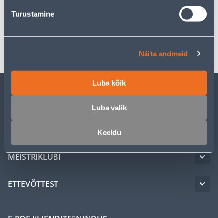
Spetsifikatsioon
Turustamine
Transport
Näita andmeid
Luba kõik
KLIENDITEENINDUS
Luba valik
TEENUSED
Keeldu
MEISTRIKLUBI
ETTEVÕTTEST