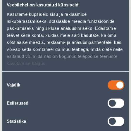
Veebilehel on kasutatud küpsiseid.
Kasutame küpsiseid sisu ja reklaamide
isikupärastamiseks, sotsiaalse meedia funktsioonide
pakkumiseks ning liikluse analüüsimiseks. Edastame
Vaata saadavust
teavet selle kohta, kuidas meie saiti kasutate, ka oma
sotsiaalse meedia, reklaami- ja analüüsipartneritele, kes
• Automaatkaitse 3F 25A C.
võivad seda kombineerida muu teabega, mida olete neile
• 14-päevane tagastusõigus.
esitanud või mida nad on kogunud teiepoolse teenuste
kasutamise käigus.
Eeldatav kojuvedu 3,69 € al. 2-5 tööpäeva
Nõusoleku
Tarne pakiautomaati al. 2,29 € al. 2-5 tööpäeva
Vajalik
valik
Poest kätte, alates 08.08.2026
Eelistused
Statistika
Kirjeldus