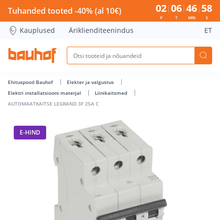
AUTOMAATKAITSE LEGRAND 3F 25A C - Bauhof has loaded
02
06
46
58
Tuhanded tooted -40% (al 10€)
P
T
MIN
S
Kauplused
Äriklienditeenindus
ET
Ehituspood Bauhof
Elekter ja valgustus
Elektri installatsiooni materjal
Liinikaitsmed
AUTOMAATKAITSE LEGRAND 3F 25A C
E-HIND