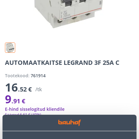
AUTOMAATKAITSE LEGRAND 3F 25A C
Tootekood:
761914
16
.52 €
/tk
9
.91 €
E-hind sisselogitud kliendile
Säästad
6
.
61 €
(40%)
E-poe erihinnad võivad erineda tavakaupluse hindadest
−
+
LISA OSTUKORVI