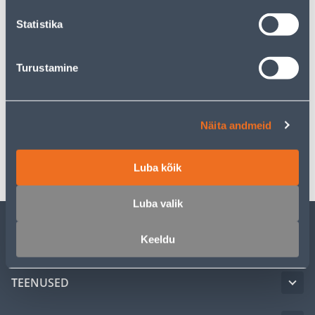
Tarne pole võimalik
Statistika
Turustamine
Kirjeldus
Spetsifikatsioon
Näita andmeid
Transport
Luba kõik
Luba valik
Keeldu
KLIENDITEENINDUS
TEENUSED