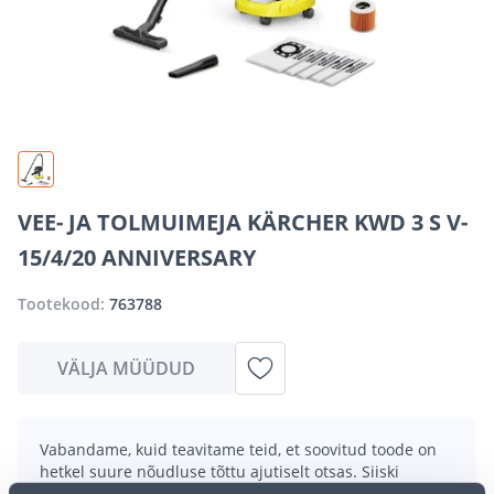
VEE- JA TOLMUIMEJA KÄRCHER KWD 3 S V-
15/4/20 ANNIVERSARY
Tootekood:
763788
VÄLJA MÜÜDUD
Vabandame, kuid teavitame teid, et soovitud toode on
hetkel suure nõudluse tõttu ajutiselt otsas. Siiski
pakume suurepäraseid alternatiive samast