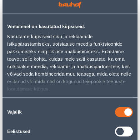
tootekategooriast
, mis võivad teile sama palju rõõmu
pakkuda!
Teie ostlemisrõõm ei pea aga siin lõppema - oma
uurimistööd saate jätkata, naastes
avalehele
või
Veebilehel on kasutatud küpsiseid.
kasutades meie võimsat otsingufunktsiooni, et leida
Kasutame küpsiseid sisu ja reklaamide
veelgi meelepärasemad valikuid. Head ostlemist!
isikupärastamiseks, sotsiaalse meedia funktsioonide
pakkumiseks ning liikluse analüüsimiseks. Edastame
• Kompaktne disain, 15-liitrine roostevabast terasest
teavet selle kohta, kuidas meie saiti kasutate, ka oma
paak, 4-meetrine kaabel ja 2-meetrine imemisvoolik
sotsiaalse meedia, reklaami- ja analüüsipartneritele, kes
muudavad masina väga paindlikuks.
võivad seda kombineerida muu teabega, mida olete neile
• Pärast kasutamist saab vooliku, tööriistad ja
esitanud või mida nad on kogunud teiepoolse teenuste
pisidetailid masinapea külge tagasi riputada ning
kasutamise käigus.
kaablit saab hõlpsasti kaablikonksu otsas hoida.
• 1000-vatise nimivõimsusega ühendab see suure
Nõusoleku
imemisvõimsuse kõrge energiatõhususega.
Vajalik
valik
• Kaasas on neli fliisist filtrikotti.
• 14-päevane tagastusõigus.
Eelistused