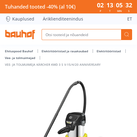
VEE- JA TOLMUIMEJA KÄRCHER KWD 3 S V-15/4/20 ANNIVERS
02
13
05
31
Tuhanded tooted -40% (al 10€)
P
T
MIN
S
Kauplused
Äriklienditeenindus
ET
Ehituspood Bauhof
Elektritööriistad ja rauakaubad
Elektritööriistad
Vee- ja tolmuimejad
VEE- JA TOLMUIMEJA KÄRCHER KWD 3 S V-15/4/20 ANNIVERSARY