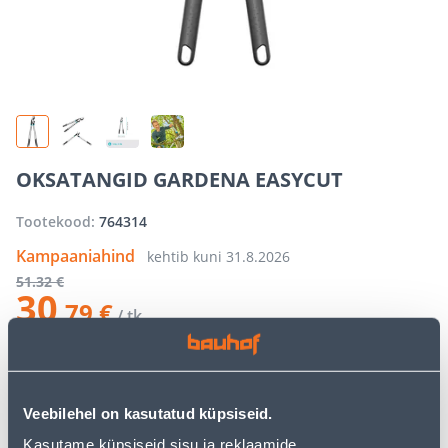
OKSATANGID GARDENA EASYCUT
Tootekood:
764314
Kampaaniahind
kehtib kuni
31.8.2026
51
.32 €
30
.79 €
/ tk
−
+
LISA OSTUKORVI
Veebilehel on kasutatud küpsiseid.
Kasutame küpsiseid sisu ja reklaamide