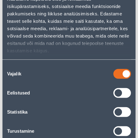
isikupärastamiseks, sotsiaalse meedia funktsioonide
Vaata saadavust
pakkumiseks ning liikluse analüüsimiseks. Edastame
teavet selle kohta, kuidas meie saiti kasutate, ka oma
sotsiaalse meedia, reklaami- ja analüüsipartneritele, kes
• Oksatangid.
võivad seda kombineerida muu teabega, mida olete neile
• 14-päevane tagastusõigus
esitanud või mida nad on kogunud teiepoolse teenuste
kasutamise käigus.
Eeldatav kojuvedu 4,19 € al. 2-5 tööpäeva
Nõusoleku
Poest kätte, alates 09.08.2026
Vajalik
valik
Eelistused
Kirjeldus
Statistika
Spetsifikatsioon
Turustamine
Transport