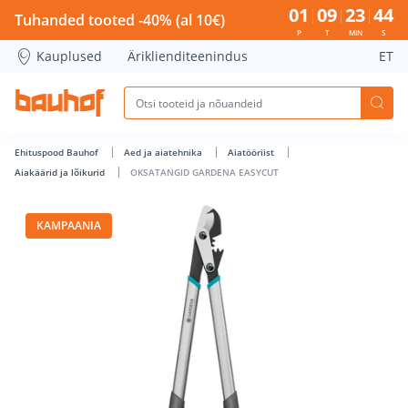
OKSATANGID GARDENA EASYCUT - Bauhof has loaded
01
09
23
43
Tuhanded tooted -40% (al 10€)
P
T
MIN
S
Kauplused
Äriklienditeenindus
ET
Ehituspood Bauhof
Aed ja aiatehnika
Aiatööriist
Aiakäärid ja lõikurid
OKSATANGID GARDENA EASYCUT
KAMPAANIA