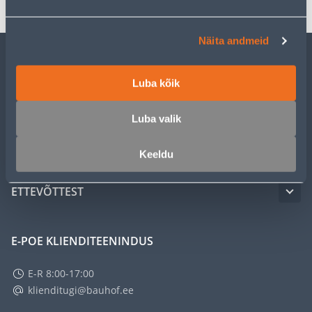
Näita andmeid
KLIENDITEENINDUS
Luba kõik
TEENUSED
Luba valik
MEISTRIKLUBI
Keeldu
ETTEVÕTTEST
E-POE KLIENDITEENINDUS
E-R 8:00-17:00
klienditugi@bauhof.ee