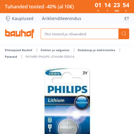
PATAREI PHILIPS LITHIUM CR2016 - Bauhof has loaded
01
14
23
54
Tuhanded tooted -40% (al 10€)
P
T
MIN
S
Kauplused
Äriklienditeenindus
ET
Ehituspood Bauhof
Elekter ja valgustus
Kodukaup ja elektroonika
Patareid
PATAREI PHILIPS LITHIUM CR2016