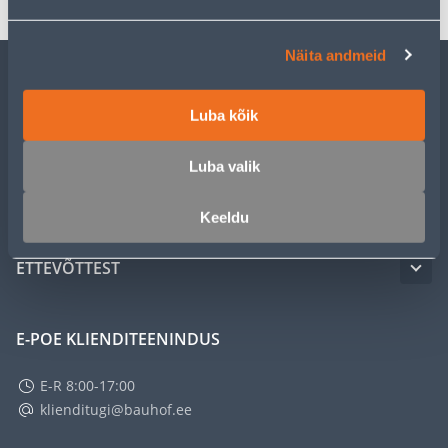
Näita andmeid
KLIENDITEENINDUS
Luba kõik
TEENUSED
Luba valik
MEISTRIKLUBI
Keeldu
ETTEVÕTTEST
E-POE KLIENDITEENINDUS
E-R 8:00-17:00
klienditugi@bauhof.ee