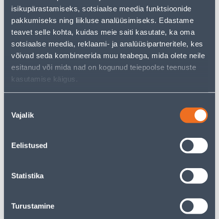
Teie ostlemisrõõm ei pea aga siin lõppema - oma
isikupärastamiseks, sotsiaalse meedia funktsioonide
uurimistööd saate jätkata, naastes
avalehele
või
pakkumiseks ning liikluse analüüsimiseks. Edastame
kasutades meie võimsat otsingufunktsiooni, et leida
veelgi meelepärasemad valikuid. Head ostlemist!
teavet selle kohta, kuidas meie saiti kasutate, ka oma
sotsiaalse meedia, reklaami- ja analüüsipartneritele, kes
võivad seda kombineerida muu teabega, mida olete neile
• Patarei Lithium CR2016.
esitanud või mida nad on kogunud teiepoolse teenuste
• 14-päevane tagastusõigus.
kasutamise käigus.
Tarne pole võimalik
Nõusoleku
Vajalik
valik
Eelistused
Kirjeldus
Statistika
Spetsifikatsioon
Transport
Turustamine