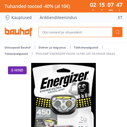
PEALAMP ENERGIZER VISION ULTRA LED 30-450LM 3XAAA - B
02
15
07
46
Tuhanded tooted -40% (al 10€)
P
T
MIN
S
Kauplused
Äriklienditeenindus
ET
Ehituspood Bauhof
Elekter ja valgustus
Töökohavalgustid
Tööstusvalgustid
PEALAMP ENERGIZER VISION ULTRA LED 30-450LM 3XAAA
E-HIND