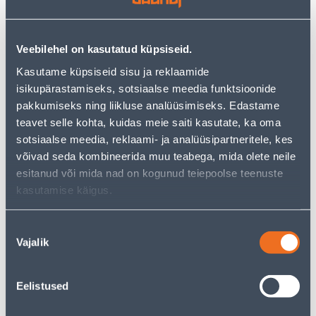
−
+
LISA OSTUKORVI
Veebilehel on kasutatud küpsiseid.
Kasutame küpsiseid sisu ja reklaamide
Vaata saadavust
isikupärastamiseks, sotsiaalse meedia funktsioonide
pakkumiseks ning liikluse analüüsimiseks. Edastame
• Pealamp pakub silmapaistvat jõudlust kompaktses
teavet selle kohta, kuidas meie saiti kasutate, ka oma
disainis.
sotsiaalse meedia, reklaami- ja analüüsipartneritele, kes
• Ilmastikukindel ja purunemiskindel.
võivad seda kombineerida muu teabega, mida olete neile
• Punased ja rohelised LED-id öönägemiseks.
esitanud või mida nad on kogunud teiepoolse teenuste
• Komplektis 3 AAA leelispatareid.
kasutamise käigus.
• 14-päevane tagastusõigus.
Nõusoleku
Vajalik
valik
Eeldatav kojuvedu 3,69 € al. 2-5 tööpäeva
Tarne pakiautomaati al. 2,29 € al. 2-5 tööpäeva
Eelistused
Poest kätte, alates 07.08.2026