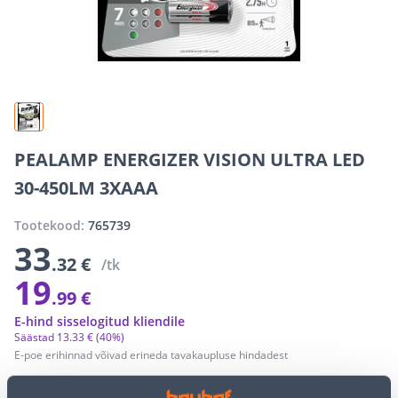
PEALAMP ENERGIZER VISION ULTRA LED
30-450LM 3XAAA
Tootekood:
765739
33
.32 €
/tk
19
.99 €
E-hind sisselogitud kliendile
Säästad
13
.
33 €
(40%)
E-poe erihinnad võivad erineda tavakaupluse hindadest