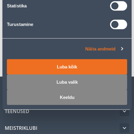
Statistika
Kirjeldus
Turustamine
Spetsifikatsioon
Näita andmeid
Transport
Luba kõik
Luba valik
KLIENDITEENINDUS
Keeldu
TEENUSED
MEISTRIKLUBI