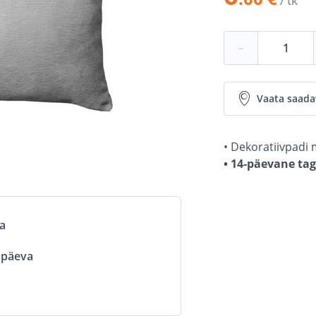
/ tk
−
Vaata saada
• Dekoratiivpadi
• 14-päevane ta
va
ööpäeva