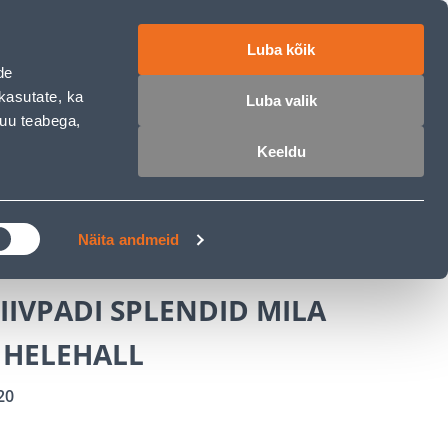
ET
RU
EN
Luba kõik
de
 sisse
Ostunimekiri
Ostukorv
kasutate, ka
Luba valik
muu teabega,
Keeldu
ÄRELMAKS
MEISTRIKLUBI
BLOGI
I SPLENDID MILA 45X45CM HELEHALL
Näita andmeid
IVPADI SPLENDID MILA
 HELEHALL
20