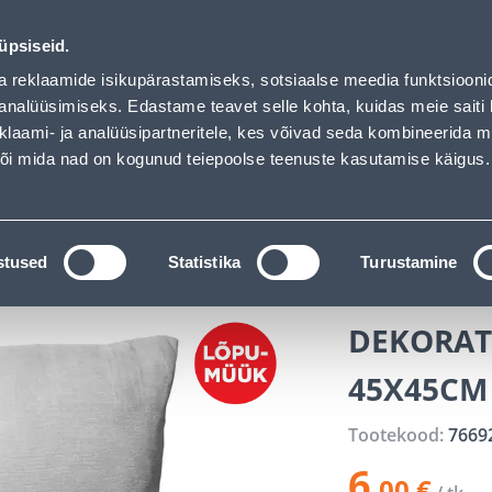
of has loaded
ndus
Teenused
Karjäärileht
üpsiseid.
a reklaamide isikupärastamiseks, sotsiaalse meedia funktsiooni
OTSI
Logi
analüüsimiseks. Edastame teavet selle kohta, kuidas meie saiti 
klaami- ja analüüsipartneritele, kes võivad seda kombineerida 
 või mida nad on kogunud teiepoolse teenuste kasutamise käigus.
KATALOOGID
TÖÖRIISTALAENUTUS
J
ilitooted
Dekoratiivpadjad ja -katted
DEKORATIIVPAD
stused
Statistika
Turustamine
DEKORATI
45X45CM
Tootekood:
7669
6
.00 €