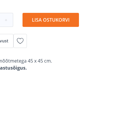
+
LISA OSTUKORVI
vust
 mõõtmetega 45 x 45 cm.
gastusõigus.