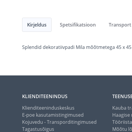
Kirjeldus
Spetsifikatsioon
Transport
Splendid dekoratiivpadi Mila mõõtmetega 45 x 45
KLIENDITEENINDUS
TEENUS
Klienditeeninduskeskus
Kauba tr
E-poe kasutamistingimused
Haagise 
Kojuvedu - Transporditingimused
Tööriist
Tagastusõigus
Mõõtu l