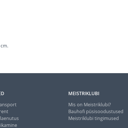
 cm.
ED
MEISTRIKLUBI
ansport
Mis on Meistriklubi?
rent
Bauhofi püsisoodustused
alaenutus
Meistriklubi tingimused
õikamine