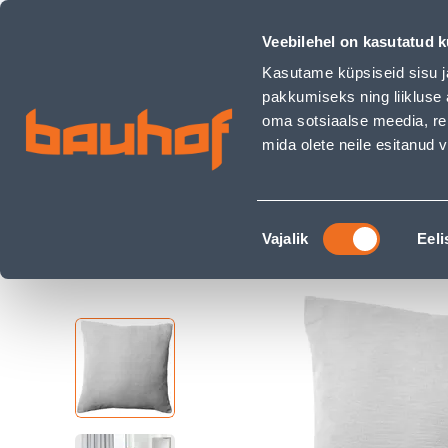
DEKORATIIVPADI SPLENDID MILA 45X45CM HELEHALL - Bauh
Kauplused
Äriklienditeenindus
Klienditeeni
Veebilehel on kasutatud k
Kasutame küpsiseid sisu j
pakkumiseks ning liikluse 
oma sotsiaalse meedia, re
mida olete neile esitanud
TOOTED
KAMPAANIAD
Nõusoleku
Ehituspood Bauhof
Kodu ja sisustus
Teksti
Vajalik
Eeli
valik