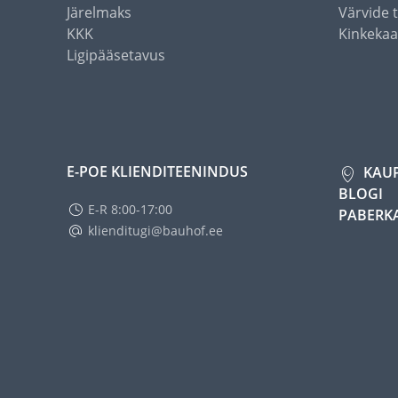
Järelmaks
Värvide 
KKK
Kinkekaa
Ligipääsetavus
E-POE KLIENDITEENINDUS
KAU
BLOGI
E-R 8:00-17:00
PABERK
klienditugi@bauhof.ee