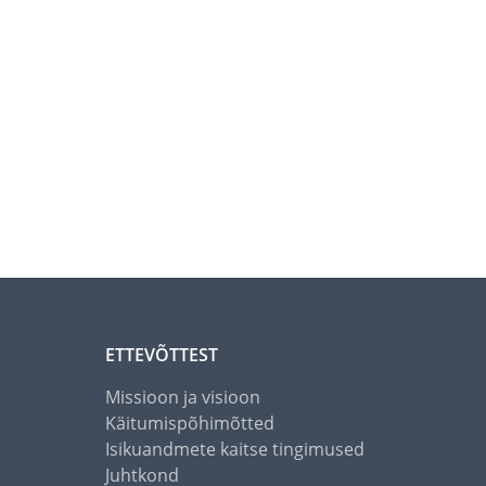
ETTEVÕTTEST
Missioon ja visioon
Käitumispõhimõtted
Isikuandmete kaitse tingimused
Juhtkond