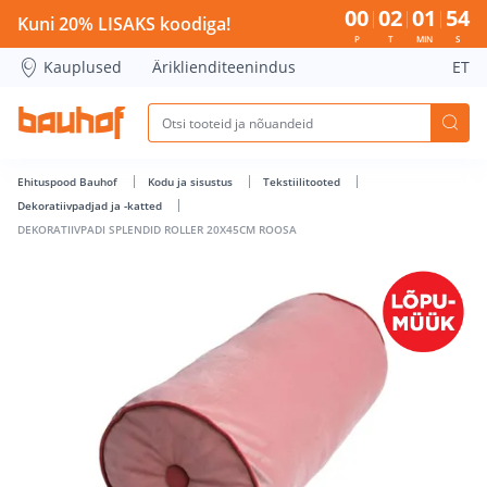
DEKORATIIVPADI SPLENDID ROLLER 20X45CM ROOSA - Bauho
00
02
01
54
Kuni 20% LISAKS koodiga!
P
T
MIN
S
Kauplused
Äriklienditeenindus
ET
Ehituspood Bauhof
Kodu ja sisustus
Tekstiilitooted
Dekoratiivpadjad ja -katted
DEKORATIIVPADI SPLENDID ROLLER 20X45CM ROOSA