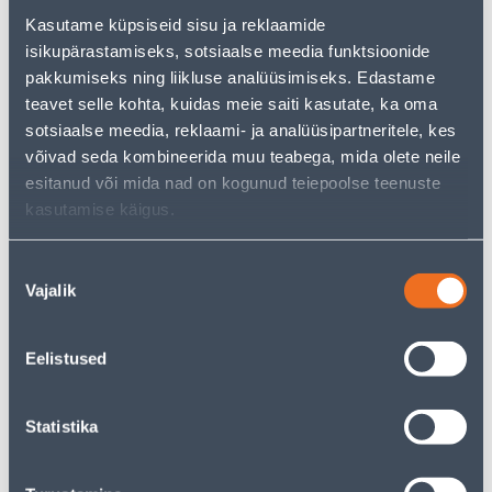
Kasutame küpsiseid sisu ja reklaamide
isikupärastamiseks, sotsiaalse meedia funktsioonide
Vaata saadavust
pakkumiseks ning liikluse analüüsimiseks. Edastame
teavet selle kohta, kuidas meie saiti kasutate, ka oma
• Dekoratiivpadi mõõtmetega 45 x 45 cm.
sotsiaalse meedia, reklaami- ja analüüsipartneritele, kes
• 14-päevane tagastusõigus.
võivad seda kombineerida muu teabega, mida olete neile
esitanud või mida nad on kogunud teiepoolse teenuste
kasutamise käigus.
Eeldatav kojuvedu 3,69 € al. 2-5 tööpäeva
Tarne pakiautomaati al. 2,29 € al. 2-5 tööpäeva
Nõusoleku
Vajalik
valik
Poest kätte, alates 06.08.2026
Eelistused
Kirjeldus
Statistika
Spetsifikatsioon