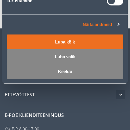
Turustamine
Transport
Näita andmeid
Luba kõik
KLIENDITEENINDUS
Luba valik
TEENUSED
Keeldu
MEISTRIKLUBI
ETTEVÕTTEST
E-POE KLIENDITEENINDUS
E-R 8:00-17:00