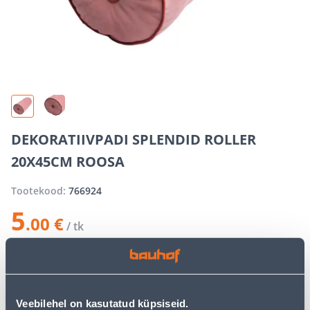
DEKORATIIVPADI SPLENDID ROLLER
20X45CM ROOSA
Tootekood:
766924
5
.00 €
/ tk
−
+
LISA OSTUKORVI
Veebilehel on kasutatud küpsiseid.