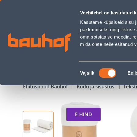
PLEED 125X150CM HELEHALL FLIIS - Bauhof has loaded
Veebilehel on kasutatud k
Kauplused
Äriklienditeenindus
Klienditeeni
Kasutame küpsiseid sisu j
pakkumiseks ning liikluse 
oma sotsiaalse meedia, re
mida olete neile esitanud
TOOTED
KAMPAANIAD
Nõusoleku
Vajalik
Eeli
valik
Ehituspood Bauhof
Kodu ja sisustus
Teksti
E-HIND