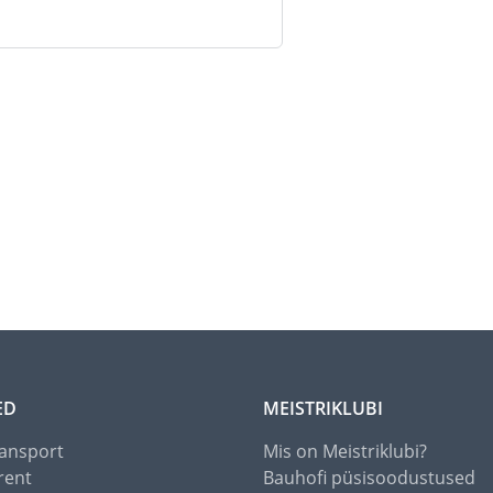
ED
MEISTRIKLUBI
ansport
Mis on Meistriklubi?
rent
Bauhofi püsisoodustused