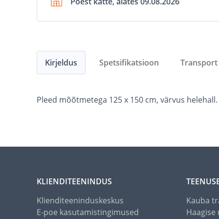
Poest kätte, alates 09.08.2026
Kirjeldus
Spetsifikatsioon
Transport
Pleed mõõtmetega 125 x 150 cm, värvus helehall.
KLIENDITEENINDUS
TEENUS
Klienditeeninduskeskus
Kauba tr
E-poe kasutamistingimused
Haagise 