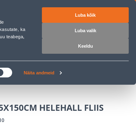
Luba kõik
ET
RU
EN
de
kasutate, ka
Luba valik
muu teabega,
 sisse
Ostunimekiri
Ostukorv
Keeldu
ÄRELMAKS
MEISTRIKLUBI
BLOGI
Näita andmeid
5X150CM HELEHALL FLIIS
10