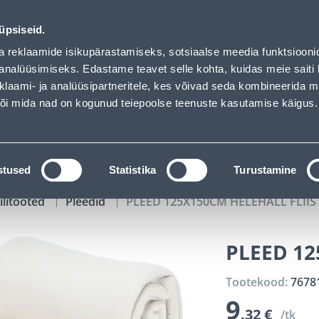
01
15
00
40
Tuhanded tooted -40% (al 10€)
P
T
MIN
S
üpsiseid.
ndus
Teenused
Karjäärileht
a reklaamide isikupärastamiseks, sotsiaalse meedia funktsiooni
analüüsimiseks. Edastame teavet selle kohta, kuidas meie saiti 
klaami- ja analüüsipartneritele, kes võivad seda kombineerida 
OTSI
Logi
 või mida nad on kogunud teiepoolse teenuste kasutamise käigus.
KATALOOGID
TÖÖRIISTALAENUTUS
J
stused
Statistika
Turustamine
ilitooted
Pleedid
PLEED 125X150CM HELEHALL FLIIS
PLEED 12
Tootekood:
7678
9
.32 €
/tk