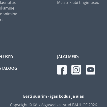
alaenutus
Meistriklubi tingimused
õikamine
toonimine
rt
JÄLGI MEID:
PLUSED
ATALOOG
Eesti suurim - igas kodus ja aias
Copyright © Kõik õigused kaitstud BAUHOF 2026