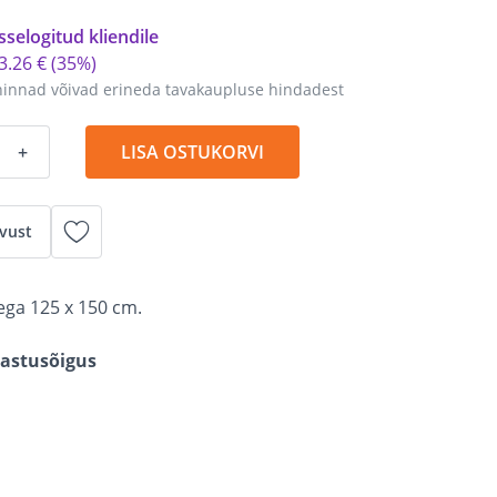
sselogitud kliendile
3
.
26 €
(35%)
hinnad võivad erineda tavakaupluse hindadest
+
LISA OSTUKORVI
vust
ga 125 x 150 cm.
gastusõigus