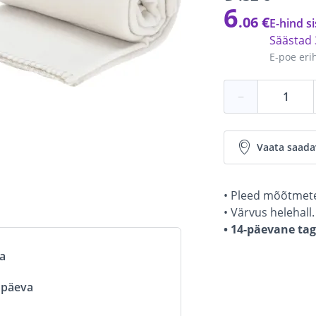
6
.06 €
E-hind si
Säästad
E-poe eri
−
Vaata saada
• Pleed mõõtmete
• Värvus helehall.
• 14-päevane ta
va
ööpäeva