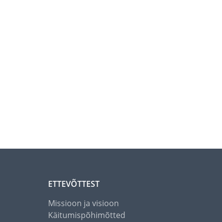
ETTEVÕTTEST
Missioon ja visioon
Käitumispõhimõtted