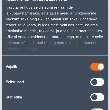
Teie ostlemisrõõm ei pea aga siin lõppema - oma
uurimistööd saate jätkata, naastes
avalehele
või
Kasutame küpsiseid sisu ja reklaamide
kasutades meie võimsat otsingufunktsiooni, et leida
isikupärastamiseks, sotsiaalse meedia funktsioonide
veelgi meelepärasemad valikuid. Head ostlemist!
pakkumiseks ning liikluse analüüsimiseks. Edastame
teavet selle kohta, kuidas meie saiti kasutate, ka oma
sotsiaalse meedia, reklaami- ja analüüsipartneritele, kes
• Mikrofiibrist tolmulapp.
võivad seda kombineerida muu teabega, mida olete neile
• Tagab efektiivse tolmupühkimise ja ebemevabad
esitanud või mida nad on kogunud teiepoolse teenuste
pinnad.
kasutamise käigus.
• Kasutatav nii kuiv- kui ka märgpuhastusel.
• 14-päevane tagastusõigus
Nõusoleku
Vajalik
valik
Tarne pole võimalik
Eelistused
Kirjeldus
Statistika
Spetsifikatsioon