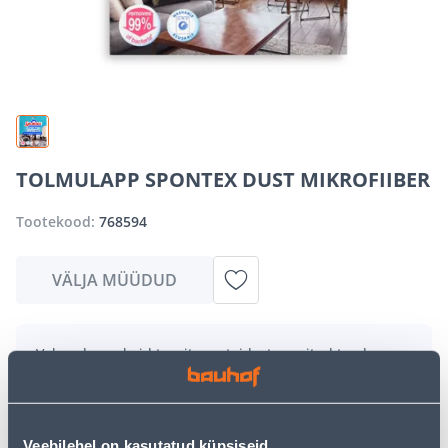
TOLMULAPP SPONTEX DUST MIKROFIIBER
Tootekood:
768594
VÄLJA MÜÜDUD
Vabandame, kuid teavitame teid, et soovitud toode on
hetkel suure nõudluse tõttu ajutiselt otsas. Siiski
pakume suurepäraseid alternatiive samast
tootekategooriast
, mis võivad teile sama palju rõõmu
pakkuda!
Veebilehel on kasutatud küpsiseid.