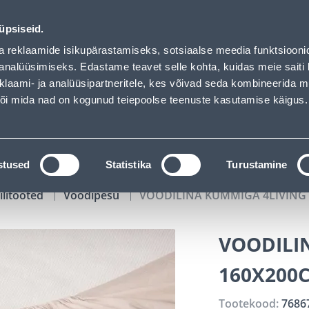
s loaded
01
10
56
13
Tuhanded tooted -40% (al 10€)
P
T
MIN
S
üpsiseid.
ndus
Teenused
Karjäärileht
a reklaamide isikupärastamiseks, sotsiaalse meedia funktsiooni
analüüsimiseks. Edastame teavet selle kohta, kuidas meie saiti 
klaami- ja analüüsipartneritele, kes võivad seda kombineerida 
OTSI
Logi
 või mida nad on kogunud teiepoolse teenuste kasutamise käigus.
KATALOOGID
TÖÖRIISTALAENUTUS
J
stused
Statistika
Turustamine
ilitooted
Voodipesu
VOODILINA KUMMIGA 4LIVING 
VOODILI
160X200
Tootekood:
7686