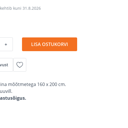
kehtib kuni
31.8.2026
+
LISA OSTUKORVI
vust
lina mõõtmetega 160 x 200 cm.
uvill.
gastusõigus.