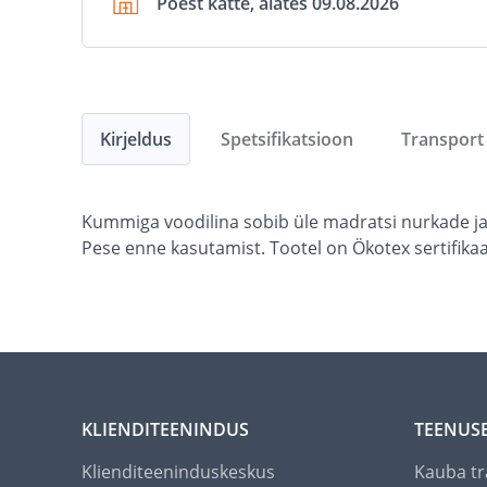
Poest kätte, alates 09.08.2026
Kirjeldus
Spetsifikatsioon
Transport
Kummiga voodilina sobib üle madratsi nurkade ja p
Pese enne kasutamist. Tootel on Ökotex sertifikaa
KLIENDITEENINDUS
TEENUS
Klienditeeninduskeskus
Kauba tr