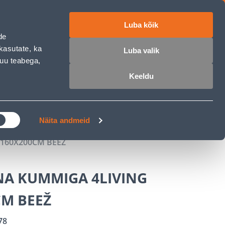
Luba kõik
ET
RU
EN
de
kasutate, ka
Luba valik
muu teabega,
 sisse
Ostunimekiri
Ostukorv
Keeldu
ÄRELMAKS
MEISTRIKLUBI
BLOGI
Näita andmeid
160X200CM BEEŽ
NA KUMMIGA 4LIVING
CM BEEŽ
78