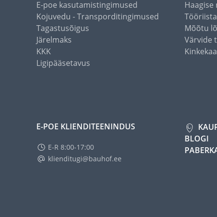
E-poe kasutamistingimused
Haagise 
Kojuvedu - Transporditingimused
Tööriist
Tagastusõigus
Mõõtu l
Järelmaks
Värvide 
KKK
Kinkekaa
Ligipääsetavus
E-POE KLIENDITEENINDUS
KAU
BLOGI
E-R 8:00-17:00
PABERK
klienditugi@bauhof.ee