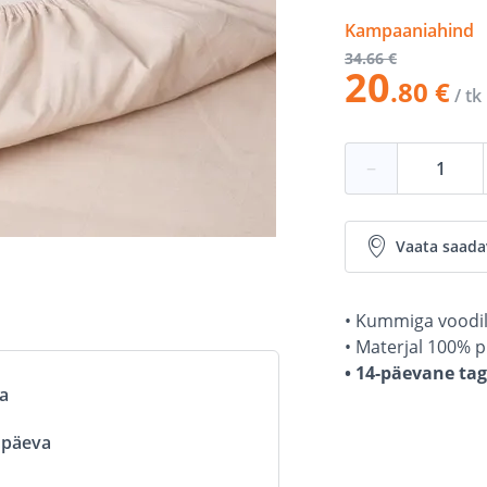
Kampaaniahind
34
.66 €
20
.80 €
/ tk
−
Vaata saada
• Kummiga voodi
• Materjal 100% pu
• 14-päevane ta
va
ööpäeva