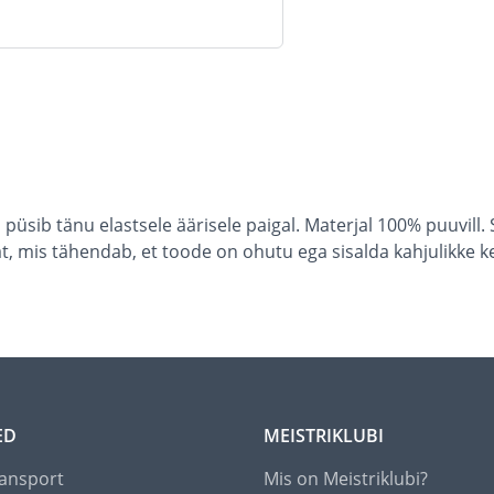
üsib tänu elastsele äärisele paigal. Materjal 100% puuvill. 
t, mis tähendab, et toode on ohutu ega sisalda kahjulikke k
ED
MEISTRIKLUBI
ansport
Mis on Meistriklubi?