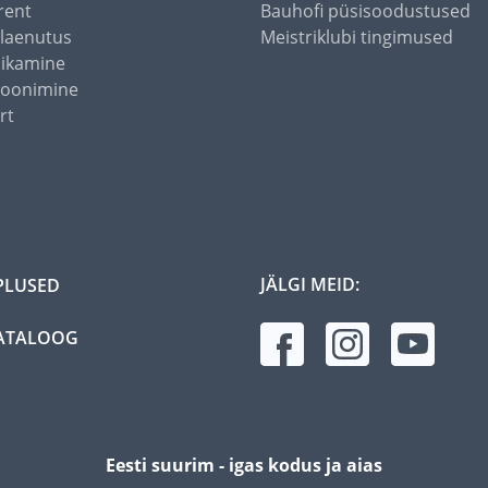
rent
Bauhofi püsisoodustused
alaenutus
Meistriklubi tingimused
õikamine
toonimine
rt
JÄLGI MEID:
PLUSED
ATALOOG
Eesti suurim - igas kodus ja aias