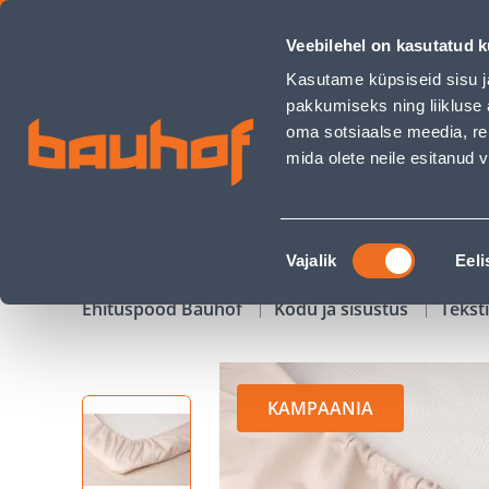
VOODILINA KUMMIGA 4LIVING 160X200CM BEEŽ - Bauhof ha
Veebilehel on kasutatud k
Kauplused
Äriklienditeenindus
Klienditeeni
Kasutame küpsiseid sisu j
pakkumiseks ning liikluse 
oma sotsiaalse meedia, re
mida olete neile esitanud
TOOTED
KAMPAANIAD
Nõusoleku
Vajalik
Eeli
valik
Ehituspood Bauhof
Kodu ja sisustus
Teksti
KAMPAANIA