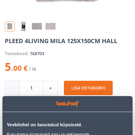
PLEED 4LIVING MILA 125X150CM HALL
Tootekood:
768703
5
.00 €
/ tk
−
+
LISA OSTUKORVI
Vaata saadavust
Veebilehel on kasutatud küpsiseid.
Kasutame küpsiseid sisu ja reklaamide