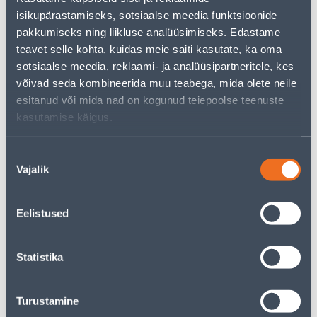
• Pleed 125 x 150 cm.
isikupärastamiseks, sotsiaalse meedia funktsioonide
• Materjal 100% polüester.
pakkumiseks ning liikluse analüüsimiseks. Edastame
• Värv: hall.
teavet selle kohta, kuidas meie saiti kasutate, ka oma
• 14-päevane tagastusõigus.
sotsiaalse meedia, reklaami- ja analüüsipartneritele, kes
võivad seda kombineerida muu teabega, mida olete neile
esitanud või mida nad on kogunud teiepoolse teenuste
Eeldatav kojuvedu 3,69 € al. 2-5 tööpäeva
kasutamise käigus.
Tarne pakiautomaati al. 2,29 € al. 2-5 tööpäeva
Nõusoleku
Poest kätte, alates 07.08.2026
Vajalik
valik
Eelistused
Kirjeldus
Statistika
Spetsifikatsioon
Turustamine
Transport