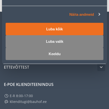
Näita andmeid
KLIENDITEENINDUS
Luba kõik
TEENUSED
Luba valik
MEISTRIKLUBI
Keeldu
ETTEVÕTTEST
E-POE KLIENDITEENINDUS
E-R 8:00-17:00
klienditugi@bauhof.ee