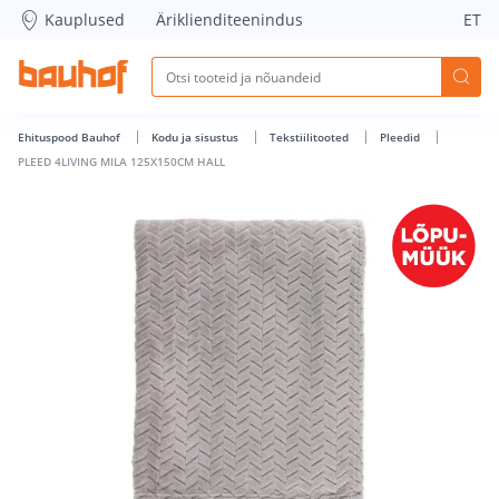
PLEED 4LIVING MILA 125X150CM HALL - Bauhof has loaded
Kauplused
Äriklienditeenindus
ET
Ehituspood Bauhof
Kodu ja sisustus
Tekstiilitooted
Pleedid
PLEED 4LIVING MILA 125X150CM HALL