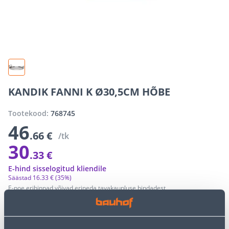
KANDIK FANNI K Ø30,5CM HÕBE
Tootekood:
768745
46
.66 €
/tk
30
.33 €
E-hind sisselogitud kliendile
Säästad
16
.
33 €
(35%)
E-poe erihinnad võivad erineda tavakaupluse hindadest
−
+
LISA OSTUKORVI