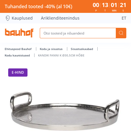
KANDIK FANNI K Ø30,5CM HÕBE - Bauhof has loaded
00
13
01
21
Tuhanded tooted -40% (al 10€)
P
T
MIN
S
Kauplused
Äriklienditeenindus
ET
Ehituspood Bauhof
Kodu ja sisustus
Sisustuskaubad
Kodu kaunistused
KANDIK FANNI K Ø30,5CM HÕBE
E-HIND