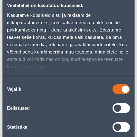
Veebilehel on kasutatud küpsiseid.
Kasutame küpsiseid sisu ja reklaamide
isikupärastamiseks, sotsiaalse meedia funktsioonide
Vaata saadavust
pakkumiseks ning liikluse analüüsimiseks. Edastame
teavet selle kohta, kuidas meie saiti kasutate, ka oma
• Kandik läbimõõduga 30,5 cm.
sotsiaalse meedia, reklaami- ja analüüsipartneritele, kes
• Värv: hõbe.
võivad seda kombineerida muu teabega, mida olete neile
• 14-päevane tagastusõigus.
esitanud või mida nad on kogunud teiepoolse teenuste
kasutamise käigus.
Eeldatav kojuvedu 3,69 € al. 2-5 tööpäeva
Nõusoleku
Tarne pakiautomaati al. 2,29 € al. 2-5 tööpäeva
Vajalik
valik
Poest kätte, alates 10.08.2026
Eelistused
Statistika
Kirjeldus