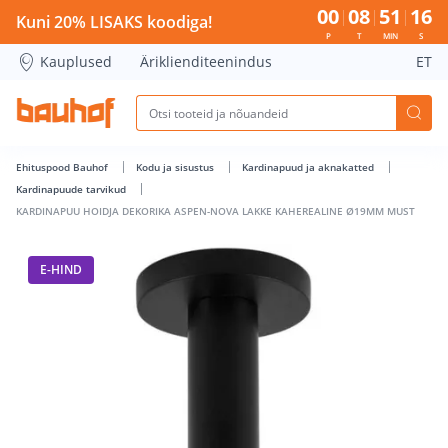
KARDINAPUU HOIDJA DEKORIKA ASPEN-NOVA LAKKE KAHERE
00
08
51
16
Kuni 20% LISAKS koodiga!
P
T
MIN
S
Kauplused
Äriklienditeenindus
ET
Ehituspood Bauhof
Kodu ja sisustus
Kardinapuud ja aknakatted
Kardinapuude tarvikud
KARDINAPUU HOIDJA DEKORIKA ASPEN-NOVA LAKKE KAHEREALINE Ø19MM MUST
E-HIND