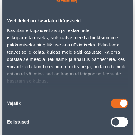
−
+
LISA OSTUKORVI
Veebilehel on kasutatud küpsiseid.
Kasutame küpsiseid sisu ja reklaamide
isikupärastamiseks, sotsiaalse meedia funktsioonide
Vaata saadavust
pakkumiseks ning liikluse analüüsimiseks. Edastame
teavet selle kohta, kuidas meie saiti kasutate, ka oma
• Kaherealine kardinapuu hoidja lakke.
sotsiaalse meedia, reklaami- ja analüüsipartneritele, kes
• Kõrgusega 8,5 cm, laiusega 11 cm ning läbimõõduga
võivad seda kombineerida muu teabega, mida olete neile
19 mm.
esitanud või mida nad on kogunud teiepoolse teenuste
• Värv: must.
kasutamise käigus.
• 14-päevane tagastusõigus.
Nõusoleku
Vajalik
valik
Eeldatav kojuvedu 3,69 € al. 2-5 tööpäeva
Tarne pakiautomaati al. 2,29 € al. 2-5 tööpäeva
Eelistused
Poest kätte, alates 06.08.2026