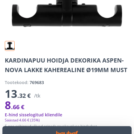
KARDINAPUU HOIDJA DEKORIKA ASPEN-
NOVA LAKKE KAHEREALINE Ø19MM MUST
Tootekood:
769683
13
.32 €
/tk
8
.66 €
E-hind sisselogitud kliendile
Säästad
4
.
66 €
(35%)
E-poe erihinnad võivad erineda tavakaupluse hindadest