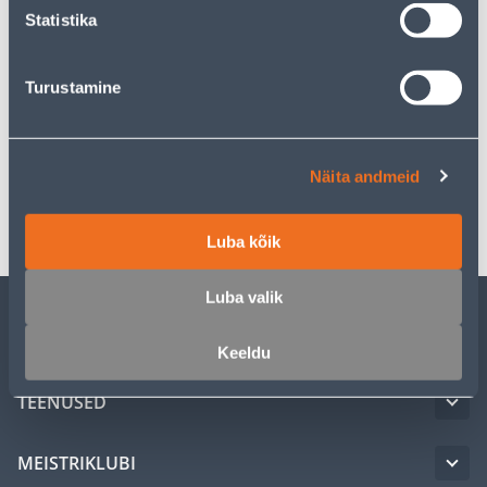
Statistika
Kirjeldus
Turustamine
Spetsifikatsioon
Näita andmeid
Transport
Luba kõik
Luba valik
KLIENDITEENINDUS
Keeldu
TEENUSED
MEISTRIKLUBI