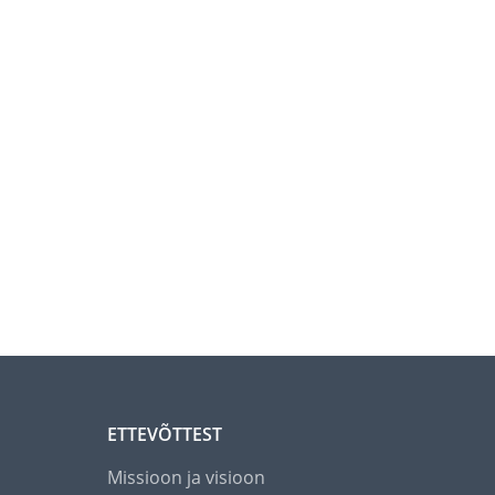
ETTEVÕTTEST
Missioon ja visioon