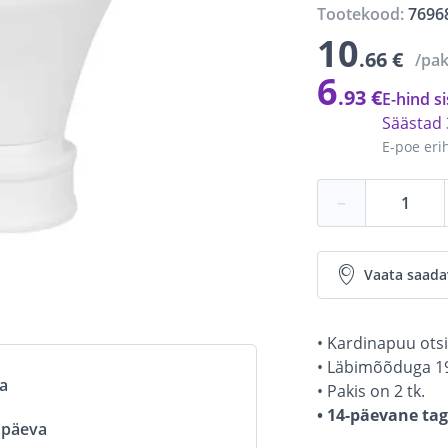
Tootekood:
7696
10
.66 €
/pa
6
.93 €
E-hind si
Säästad
E-poe eri
−
Vaata saada
• Kardinapuu otsi
• Läbimõõduga 1
va
• Pakis on 2 tk.
• 14-päevane ta
ööpäeva