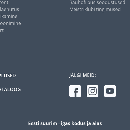
rent
Bauhofi püsisoodustused
alaenutus
Meistriklubi tingimused
õikamine
toonimine
rt
JÄLGI MEID:
PLUSED
ATALOOG
Eesti suurim - igas kodus ja aias