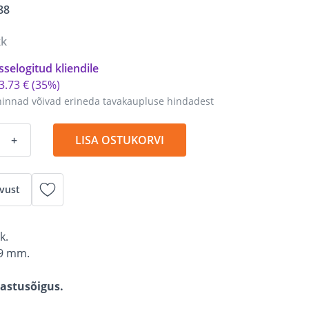
88
kk
sselogitud kliendile
3
.
73 €
(35%)
hinnad võivad erineda tavakaupluse hindadest
+
LISA OSTUKORVI
vust
k.
9 mm.
gastusõigus.