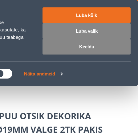
Luba kõik
ET
RU
EN
de
kasutate, ka
Luba valik
muu teabega,
 sisse
Ostunimekiri
Ostukorv
Keeldu
ÄRELMAKS
MEISTRIKLUBI
BLOGI
Näita andmeid
PUU OTSIK DEKORIKA
Ø19MM VALGE 2TK PAKIS