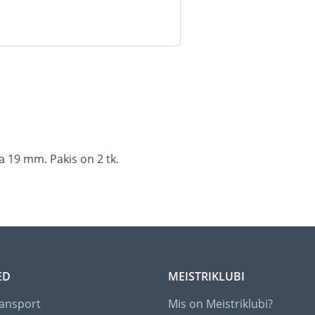
 19 mm. Pakis on 2 tk.
ED
MEISTRIKLUBI
ansport
Mis on Meistriklubi?