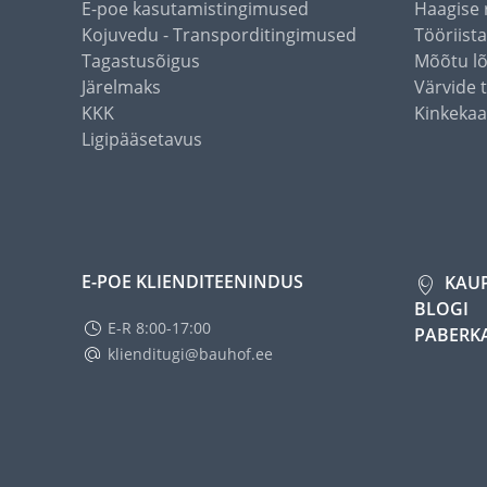
E-poe kasutamistingimused
Haagise 
Kojuvedu - Transporditingimused
Tööriist
Tagastusõigus
Mõõtu l
Järelmaks
Värvide 
KKK
Kinkekaa
Ligipääsetavus
E-POE KLIENDITEENINDUS
KAU
BLOGI
E-R 8:00-17:00
PABERK
klienditugi@bauhof.ee