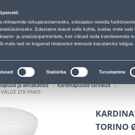
KIS - Bauhof has loaded
00
01
14
46
Kuni 20% LISAKS koodiga!
P
T
MIN
S
üpsiseid.
ndus
Teenused
Karjäärileht
a reklaamide isikupärastamiseks, sotsiaalse meedia funktsiooni
analüüsimiseks. Edastame teavet selle kohta, kuidas meie saiti 
klaami- ja analüüsipartneritele, kes võivad seda kombineerida 
OTSI
Logi
 või mida nad on kogunud teiepoolse teenuste kasutamise käigus.
KATALOOGID
TÖÖRIISTALAENUTUS
J
stused
Statistika
Turustamine
napuud ja aknakatted
Kardinapuude tarvikud
VALGE 2TK PAKIS
KARDINA
TORINO 