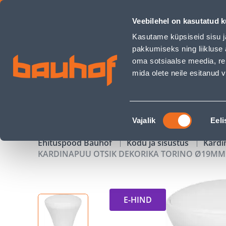
KARDINAPUU OTSIK DEKORIKA TORINO Ø19MM VALGE 2TK PA
Veebilehel on kasutatud k
Kauplused
Äriklienditeenindus
Klienditeeni
Kasutame küpsiseid sisu j
pakkumiseks ning liikluse 
oma sotsiaalse meedia, re
mida olete neile esitanud
TOOTED
KAMPAANIAD
Nõusoleku
Vajalik
Eeli
valik
Ehituspood Bauhof
Kodu ja sisustus
Kardi
KARDINAPUU OTSIK DEKORIKA TORINO Ø19MM 
E-HIND