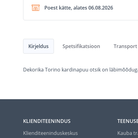
Poest kätte, alates 06.08.2026
Kirjeldus
Spetsifikatsioon
Transport
Dekorika Torino kardinapuu otsik on läbimõõduga
KLIENDITEENINDUS
TEENUS
Klienditeeninduskeskus
Kauba tr