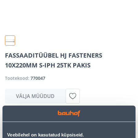
FASSAADITÜÜBEL HJ FASTENERS
10X220MM S-IPH 25TK PAKIS
Tootekood:
770047
VÄLJA MÜÜDUD
Vabandame, kuid teavitame teid, et soovitud toode on
hetkel suure nõudluse tõttu ajutiselt otsas. Siiski
pakume suurepäraseid alternatiive samast
Veebilehel on kasutatud küpsiseid.
tootekategooriast
, mis võivad teile sama palju rõõmu