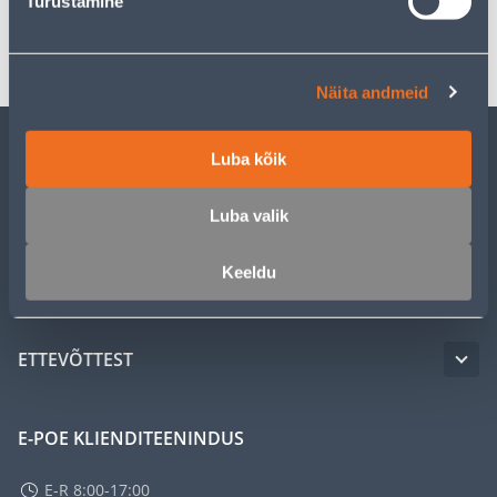
Turustamine
Transport
Näita andmeid
Luba kõik
KLIENDITEENINDUS
Luba valik
TEENUSED
Keeldu
MEISTRIKLUBI
ETTEVÕTTEST
E-POE KLIENDITEENINDUS
E-R 8:00-17:00