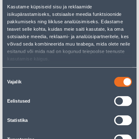
pakkuda!
Kasutame küpsiseid sisu ja reklaamide
Teie ostlemisrõõm ei pea aga siin lõppema - oma
isikupärastamiseks, sotsiaalse meedia funktsioonide
uurimistööd saate jätkata, naastes
avalehele
või
pakkumiseks ning liikluse analüüsimiseks. Edastame
kasutades meie võimsat otsingufunktsiooni, et leida
teavet selle kohta, kuidas meie saiti kasutate, ka oma
veelgi meelepärasemad valikuid. Head ostlemist!
sotsiaalse meedia, reklaami- ja analüüsipartneritele, kes
võivad seda kombineerida muu teabega, mida olete neile
• Fassaaditüübel 10 x 220 mm.
esitanud või mida nad on kogunud teiepoolse teenuste
• Pakis on 25 tk.
kasutamise käigus.
• 14-päevane tagastusõigus.
Nõusoleku
Vajalik
valik
Tarne pole võimalik
Eelistused
Kirjeldus
Statistika
Spetsifikatsioon