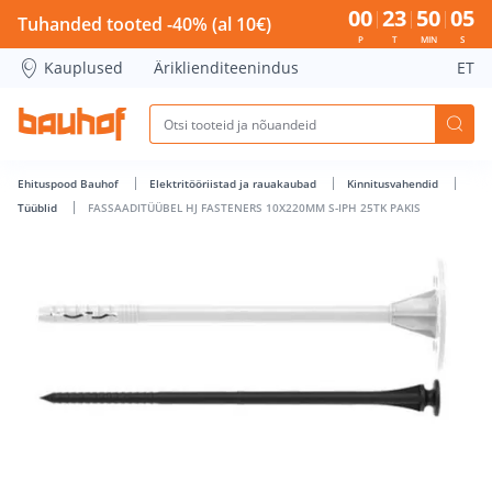
FASSAADITÜÜBEL HJ FASTENERS 10X220MM S-IPH 25TK PAKIS
00
23
50
05
Tuhanded tooted -40% (al 10€)
P
T
MIN
S
Kauplused
Äriklienditeenindus
ET
Ehituspood Bauhof
Elektritööriistad ja rauakaubad
Kinnitusvahendid
Tüüblid
FASSAADITÜÜBEL HJ FASTENERS 10X220MM S-IPH 25TK PAKIS