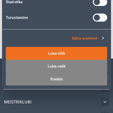
Statistika
Kirjeldus
Turustamine
Spetsifikatsioon
Näita andmeid
Transport
Luba kõik
Luba valik
KLIENDITEENINDUS
Keeldu
TEENUSED
MEISTRIKLUBI