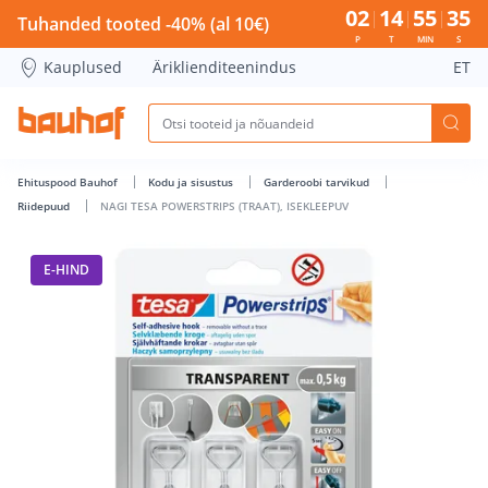
NAGI TESA POWERSTRIPS (TRAAT), ISEKLEEPUV - Bauhof has
02
14
55
35
Tuhanded tooted -40% (al 10€)
P
T
MIN
S
Kauplused
Äriklienditeenindus
ET
Ehituspood Bauhof
Kodu ja sisustus
Garderoobi tarvikud
Riidepuud
NAGI TESA POWERSTRIPS (TRAAT), ISEKLEEPUV
E-HIND