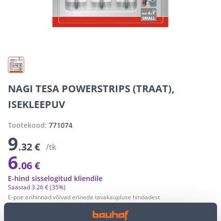
NAGI TESA POWERSTRIPS (TRAAT),
ISEKLEEPUV
Tootekood:
771074
9
.32 €
/tk
6
.06 €
E-hind sisselogitud kliendile
Säästad
3
.
26 €
(35%)
E-poe erihinnad võivad erineda tavakaupluse hindadest