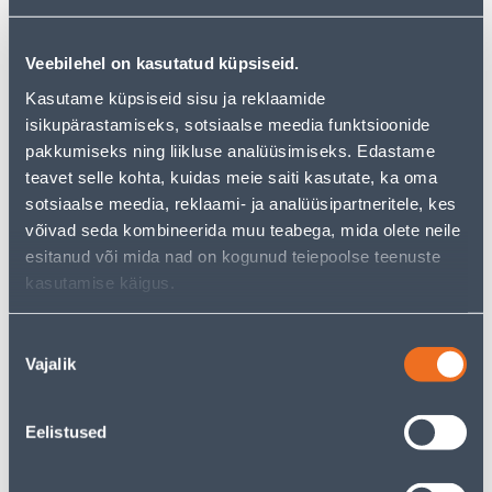
−
+
LISA OSTUKORVI
Veebilehel on kasutatud küpsiseid.
Kasutame küpsiseid sisu ja reklaamide
Vaata saadavust
isikupärastamiseks, sotsiaalse meedia funktsioonide
pakkumiseks ning liikluse analüüsimiseks. Edastame
teavet selle kohta, kuidas meie saiti kasutate, ka oma
• Täiendava eemaldatava traatkonksuga väike
sotsiaalse meedia, reklaami- ja analüüsipartneritele, kes
seinanagi.
võivad seda kombineerida muu teabega, mida olete neile
• Puurimiseta paigaldus.
esitanud või mida nad on kogunud teiepoolse teenuste
• Kandevõime 0,5 kg.
kasutamise käigus.
• 14-päevane tagastusõigus
Nõusoleku
Eeldatav kojuvedu 3,69 € al. 2-5 tööpäeva
Vajalik
valik
Tarne pakiautomaati al. 2,29 € al. 2-5 tööpäeva
Eelistused
Poest kätte, alates 08.08.2026