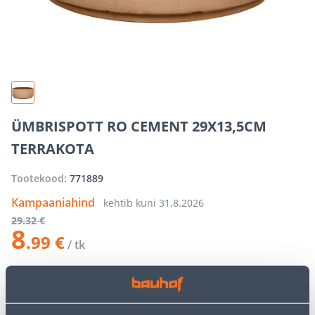
ÜMBRISPOTT RO CEMENT 29X13,5CM
TERRAKOTA
Tootekood:
771889
Kampaaniahind
kehtib kuni
31.8.2026
29
.32 €
8
.99 €
/ tk
−
+
LISA OSTUKORVI