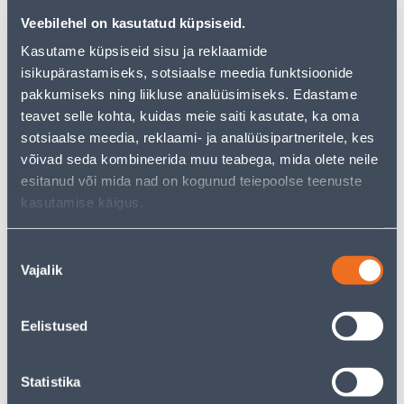
Veebilehel on kasutatud küpsiseid.
Kasutame küpsiseid sisu ja reklaamide
Vaata saadavust
isikupärastamiseks, sotsiaalse meedia funktsioonide
pakkumiseks ning liikluse analüüsimiseks. Edastame
• Ümbrispott mõõtmetega 29 x 29 x 13,5 cm.
teavet selle kohta, kuidas meie saiti kasutate, ka oma
• Materjal on tsement.
sotsiaalse meedia, reklaami- ja analüüsipartneritele, kes
• Kasutamiseks nii sise- kui välistingimustes.
võivad seda kombineerida muu teabega, mida olete neile
• 14-päevane tagastusõigus.
esitanud või mida nad on kogunud teiepoolse teenuste
kasutamise käigus.
Eeldatav kojuvedu 4,99 € al. 2-5 tööpäeva
Nõusoleku
Vajalik
Tarne pakiautomaati al. 2,29 € al. 2-5 tööpäeva
valik
Poest kätte, alates 11.08.2026
Eelistused
Statistika
Kirjeldus