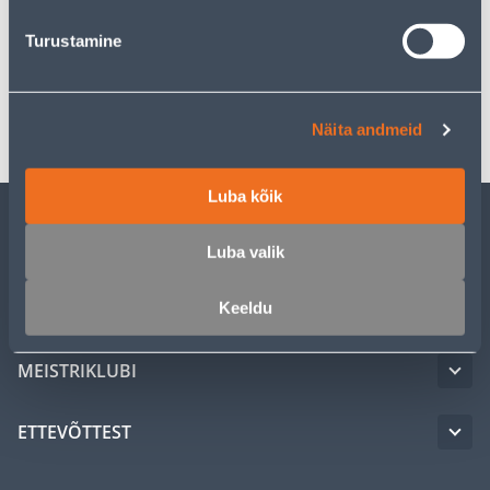
Turustamine
Spetsifikatsioon
Transport
Näita andmeid
Luba kõik
KLIENDITEENINDUS
Luba valik
TEENUSED
Keeldu
MEISTRIKLUBI
ETTEVÕTTEST