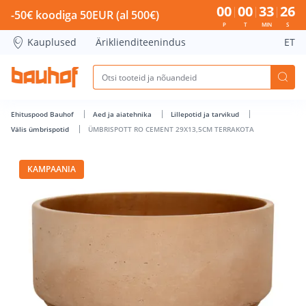
ÜMBRISPOTT RO CEMENT 29X13,5CM TERRAKOTA - Bauhof h
00
00
33
26
-50€ koodiga 50EUR (al 500€)
P
T
MIN
S
Kauplused
Äriklienditeenindus
ET
Ehituspood Bauhof
Aed ja aiatehnika
Lillepotid ja tarvikud
Välis ümbrispotid
ÜMBRISPOTT RO CEMENT 29X13,5CM TERRAKOTA
KAMPAANIA