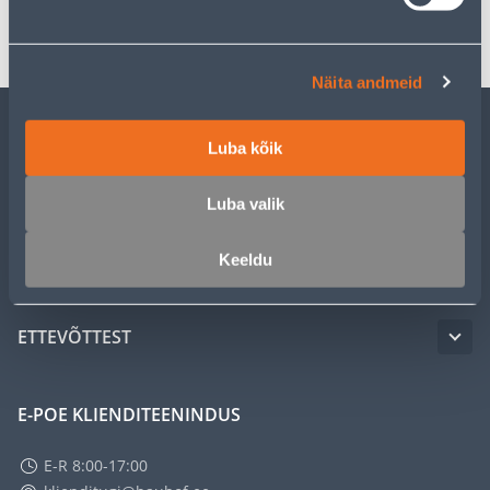
Transport
Näita andmeid
Luba kõik
KLIENDITEENINDUS
Luba valik
TEENUSED
Keeldu
MEISTRIKLUBI
ETTEVÕTTEST
E-POE KLIENDITEENINDUS
E-R 8:00-17:00