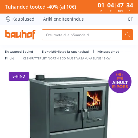
KESKKÜTTEPLIIT NORTH ECO MUST VASAKUKÄELINE 15KW - 
01
04
47
33
Tuhanded tooted -40% (al 10€)
P
T
MIN
S
Kauplused
Äriklienditeenindus
ET
Ehituspood Bauhof
Elektritööriistad ja rauakaubad
Kütteseadmed
Pliidid
KESKKÜTTEPLIIT NORTH ECO MUST VASAKUKÄELINE 15KW
E-HIND