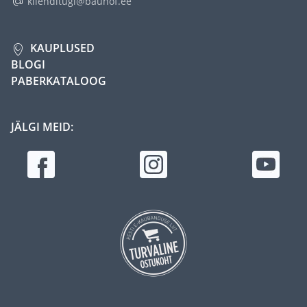
klienditugi@bauhof.ee
KAUPLUSED
BLOGI
PABERKATALOOG
JÄLGI MEID: