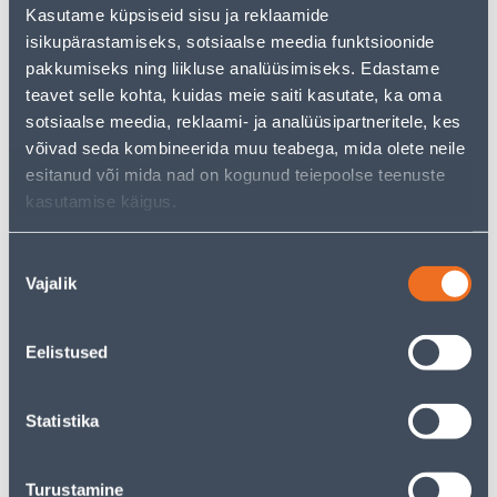
−
+
LISA OSTUKORVI
Kasutame küpsiseid sisu ja reklaamide
isikupärastamiseks, sotsiaalse meedia funktsioonide
pakkumiseks ning liikluse analüüsimiseks. Edastame
teavet selle kohta, kuidas meie saiti kasutate, ka oma
sotsiaalse meedia, reklaami- ja analüüsipartneritele, kes
Vaata saadavust
võivad seda kombineerida muu teabega, mida olete neile
esitanud või mida nad on kogunud teiepoolse teenuste
• 14-päevane tagastusõigus.
kasutamise käigus.
• HANKIJA LAOST TELLITAV TOODE
Nõusoleku
Eeldatav kojuvedu 25,09 € al. 15.08.2026
Vajalik
valik
Eelistused
Kirjeldus
Statistika
Spetsifikatsioon
Turustamine