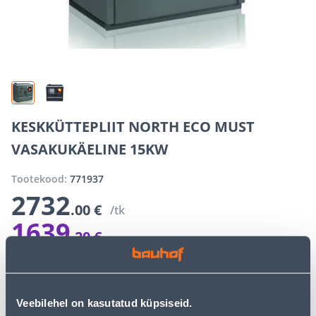
KESKKÜTTEPLIIT NORTH ECO MUST
VASAKUKÄELINE 15KW
Tootekood:
771937
2732
.00 €
/tk
1639
.20 €
E-hind sisselogitud kliendile
Säästad
1092
.
80 €
(40%)
E-poe erihinnad võivad erineda tavakaupluse hindadest
Veebilehel on kasutatud küpsiseid.