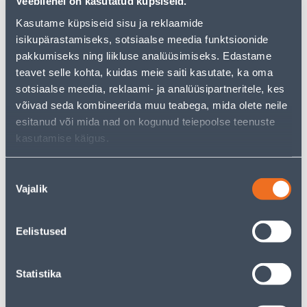
Veebilehel on kasutatud küpsiseid.
pakkuda!
Kasutame küpsiseid sisu ja reklaamide
Teie ostlemisrõõm ei pea aga siin lõppema - oma
uurimistööd saate jätkata, naastes
avalehele
või
isikupärastamiseks, sotsiaalse meedia funktsioonide
kasutades meie võimsat otsingufunktsiooni, et leida
pakkumiseks ning liikluse analüüsimiseks. Edastame
veelgi meelepärasemad valikuid. Head ostlemist!
teavet selle kohta, kuidas meie saiti kasutate, ka oma
sotsiaalse meedia, reklaami- ja analüüsipartneritele, kes
võivad seda kombineerida muu teabega, mida olete neile
• Põrandakuivataja sünteetilisest kummist.
esitanud või mida nad on kogunud teiepoolse teenuste
• Põrandakaabits on 35 cm.
kasutamise käigus.
• Komplekti ei kuulu vars.
• 14-päevane tagastusõigus
Nõusoleku
Vajalik
valik
Tarne pole võimalik
Eelistused
Kirjeldus
Statistika
Spetsifikatsioon