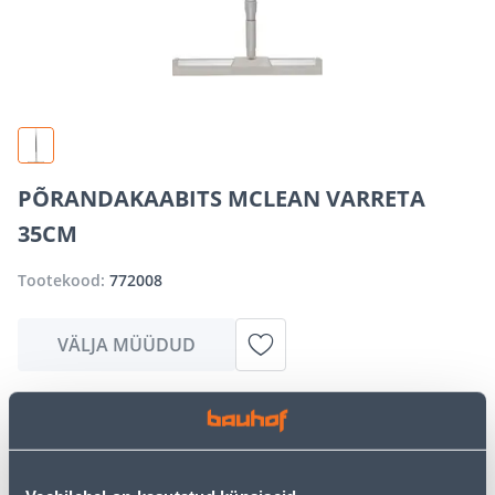
PÕRANDAKAABITS MCLEAN VARRETA
35CM
Tootekood:
772008
VÄLJA MÜÜDUD
Vabandame, kuid teavitame teid, et soovitud toode on
hetkel suure nõudluse tõttu ajutiselt otsas. Siiski
pakume suurepäraseid alternatiive samast
tootekategooriast
, mis võivad teile sama palju rõõmu