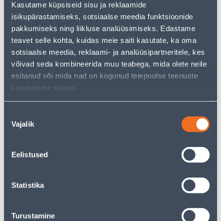
Kasutame küpsiseid sisu ja reklaamide
pakkuda!
isikupärastamiseks, sotsiaalse meedia funktsioonide
Teie ostlemisrõõm ei pea aga siin lõppema - oma
uurimistööd saate jätkata, naastes
avalehele
või
pakkumiseks ning liikluse analüüsimiseks. Edastame
kasutades meie võimsat otsingufunktsiooni, et leida
teavet selle kohta, kuidas meie saiti kasutate, ka oma
veelgi meelepärasemad valikuid. Head ostlemist!
sotsiaalse meedia, reklaami- ja analüüsipartneritele, kes
võivad seda kombineerida muu teabega, mida olete neile
esitanud või mida nad on kogunud teiepoolse teenuste
• Klaasist vaas 70 x 30 cm.
kasutamise käigus.
• 14-päevane tagastusõigus.
Nõusoleku
Tarne pole võimalik
Vajalik
valik
Eelistused
Kirjeldus
Statistika
Spetsifikatsioon
Turustamine