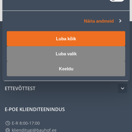
Transport
Näita andmeid
KLIENDITEENINDUS
Luba kõik
Luba valik
TEENUSED
Keeldu
MEISTRIKLUBI
ETTEVÕTTEST
E-POE KLIENDITEENINDUS
E-R 8:00-17:00
klienditugi@bauhof.ee