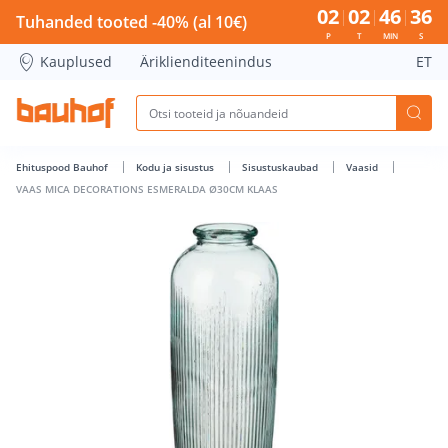
VAAS MICA DECORATIONS ESMERALDA Ø30CM KLAAS - Bauho
02
02
46
36
Tuhanded tooted -40% (al 10€)
P
T
MIN
S
Kauplused
Äriklienditeenindus
ET
Ehituspood Bauhof
Kodu ja sisustus
Sisustuskaubad
Vaasid
VAAS MICA DECORATIONS ESMERALDA Ø30CM KLAAS