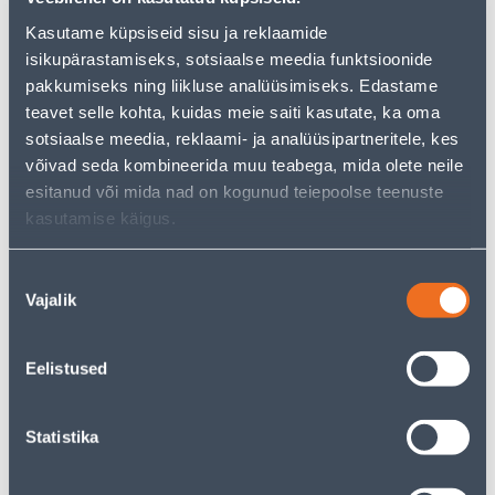
Kasutame küpsiseid sisu ja reklaamide
isikupärastamiseks, sotsiaalse meedia funktsioonide
pakkumiseks ning liikluse analüüsimiseks. Edastame
Vaata saadavust
teavet selle kohta, kuidas meie saiti kasutate, ka oma
sotsiaalse meedia, reklaami- ja analüüsipartneritele, kes
• Mänguasi veepüstol pumbaga 75 cm.
võivad seda kombineerida muu teabega, mida olete neile
• Maht 1200 ml.
esitanud või mida nad on kogunud teiepoolse teenuste
• 14-päevane tagastusõigus
kasutamise käigus.
Eeldatav kojuvedu 3,69 € al. 2-5 tööpäeva
Nõusoleku
Vajalik
valik
Poest kätte, alates 09.08.2026
Eelistused
Kirjeldus
Statistika
Spetsifikatsioon