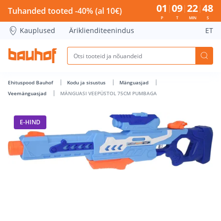
MÄNGUASI VEEPÜSTOL 75CM PUMBAGA - Bauhof has loade
01
09
22
48
Tuhanded tooted -40% (al 10€)
P
T
MIN
S
Kauplused
Äriklienditeenindus
ET
Ehituspood Bauhof
Kodu ja sisustus
Mänguasjad
Veemänguasjad
MÄNGUASI VEEPÜSTOL 75CM PUMBAGA
E-HIND