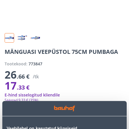
MÄNGUASI VEEPÜSTOL 75CM PUMBAGA
Tootekood:
773847
26
.66 €
/tk
17
.33 €
E-hind sisselogitud kliendile
Säästad
9
.
33 €
(35%)
E-poe erihinnad võivad erineda tavakaupluse hindadest
−
+
LISA OSTUKORVI
Veebilehel on kasutatud küpsiseid.