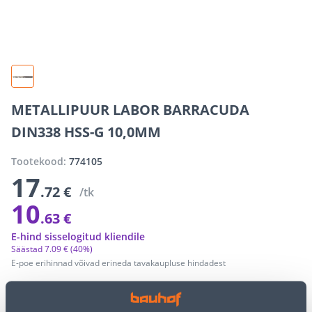
METALLIPUUR LABOR BARRACUDA
DIN338 HSS-G 10,0MM
Tootekood:
774105
17
.72 €
/tk
10
.63 €
E-hind sisselogitud kliendile
Säästad
7
.
09 €
(40%)
E-poe erihinnad võivad erineda tavakaupluse hindadest
−
+
LISA OSTUKORVI