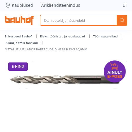
METALLIPUUR LABOR BARRACUDA DIN338 HSS-G 10,0MM - B
Kauplused
Äriklienditeenindus
ET
Ehituspood Bauhof
Elektritööriistad ja rauakaubad
Tööriistatarvikud
Puurid ja trelli tarvikud
METALLIPUUR LABOR BARRACUDA DIN338 HSS-G 10,0MM
E-HIND