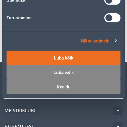
Statistika
Kirjeldus
Turustamine
Spetsifikatsioon
Näita andmeid
Transport
Luba kõik
Luba valik
KLIENDITEENINDUS
Keeldu
TEENUSED
MEISTRIKLUBI
ETTEVÕTTEST