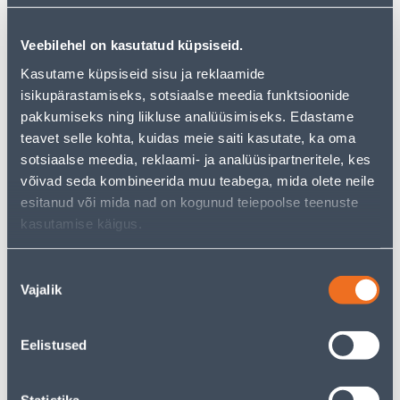
Veebilehel on kasutatud küpsiseid.
Kasutame küpsiseid sisu ja reklaamide
Vaata saadavust
isikupärastamiseks, sotsiaalse meedia funktsioonide
pakkumiseks ning liikluse analüüsimiseks. Edastame
• Metallipuur 10,0 mm.
teavet selle kohta, kuidas meie saiti kasutate, ka oma
• Sobib mitmesugustele materjalidele – metall,
sotsiaalse meedia, reklaami- ja analüüsipartneritele, kes
kõvapuit, torud, plast, pleksiklaas jms.
võivad seda kombineerida muu teabega, mida olete neile
• Kuni 60% kiirem puurimine tänu optimeeritud
esitanud või mida nad on kogunud teiepoolse teenuste
lõikegeomeetriale.
kasutamise käigus.
• 14-päevane tagastusõigus.
• HANKIJA LAOST TELLITAV TOODE
Nõusoleku
Vajalik
valik
Eeldatav kojuvedu 3,69 € al. 09.08.2026
Eelistused
Tarne pakiautomaati al. 2,29 € al. 09.08.2026