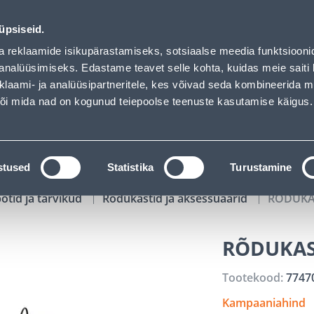
01
07
59
53
Tuhanded tooted -40% (al 10€)
P
T
MIN
S
üpsiseid.
ndus
Teenused
Karjäärileht
a reklaamide isikupärastamiseks, sotsiaalse meedia funktsiooni
analüüsimiseks. Edastame teavet selle kohta, kuidas meie saiti 
klaami- ja analüüsipartneritele, kes võivad seda kombineerida 
OTSI
Logi
 või mida nad on kogunud teiepoolse teenuste kasutamise käigus.
KATALOOGID
TÖÖRIISTALAENUTUS
J
stused
Statistika
Turustamine
potid ja tarvikud
Rõdukastid ja aksessuaarid
RÕDUKA
RÕDUKAS
Tootekood:
7747
Kampaaniahind