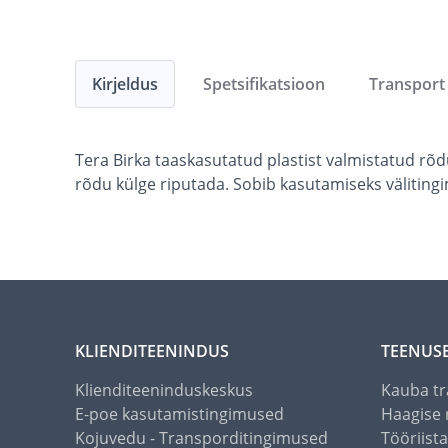
Kirjeldus
Spetsifikatsioon
Transport
Tera Birka taaskasutatud plastist valmistatud rõd
rõdu külge riputada. Sobib kasutamiseks väliting
KLIENDITEENINDUS
TEENUS
Klienditeeninduskeskus
Kauba tr
E-poe kasutamistingimused
Haagise 
Kojuvedu - Transporditingimused
Tööriist