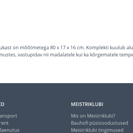
ukast on mõõtmetega 80 x 17 x 16 cm. Komplekti kuulub alus n
imustes, vastupidav nii madalatele kui ka kõrgematele tempe
ED
MEISTRIKLUBI
ansport
Mis on Meistriklubi?
rent
Bauhofi püsisoodustused
alaenutus
Meistriklubi tingimused