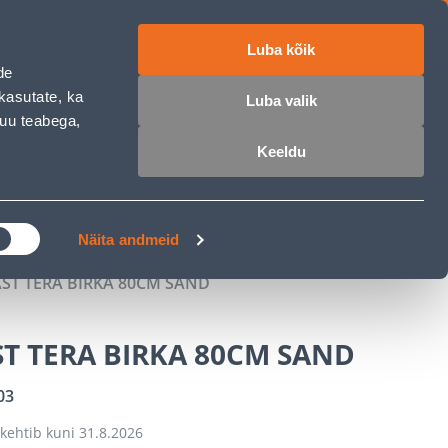
Luba kõik
ET
RU
EN
de
kasutate, ka
Luba valik
muu teabega,
 sisse
Ostunimekiri
Ostukorv
Keeldu
ÄRELMAKS
MEISTRIKLUBI
BLOGI
Näita andmeid
ST TERA BIRKA 80CM SAND
T TERA BIRKA 80CM SAND
03
kehtib kuni
31.8.2026