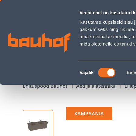
RÕDUKAST TERA BIRKA 80CM SAND - Bauhof has loaded
Veebilehel on kasutatud k
Kauplused
Äriklienditeenindus
Klienditeeni
Kasutame küpsiseid sisu j
pakkumiseks ning liikluse 
oma sotsiaalse meedia, re
mida olete neile esitanud
TOOTED
KAMPAANIAD
Nõusoleku
Vajalik
Eeli
valik
Ehituspood Bauhof
Aed ja aiatehnika
Lille
KAMPAANIA