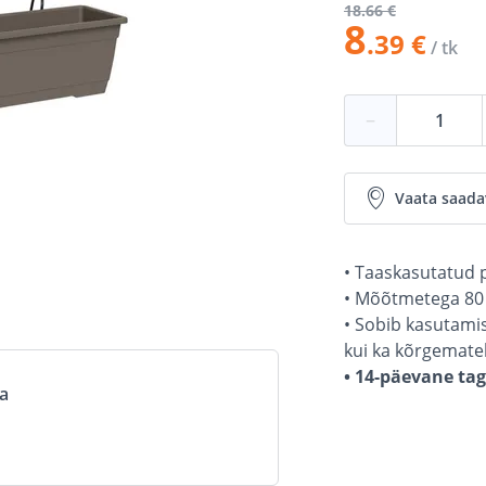
18
.66 €
8
.39 €
/ tk
−
Vaata saada
• Taaskasutatud p
• Mõõtmetega 80 
• Sobib kasutamis
kui ka kõrgemate
• 14-päevane ta
va