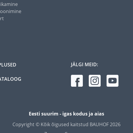
õikamine
toonimine
rt
JÄLGI MEID:
PLUSED
ATALOOG
Eesti suurim - igas kodus ja aias
Copyright © Kõik õigused kaitstud BAUHOF 2026