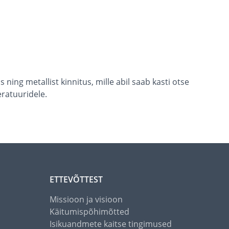
ing metallist kinnitus, mille abil saab kasti otse
ratuuridele.
ETTEVÕTTEST
Missioon ja visioon
Käitumispõhimõtted
Isikuandmete kaitse tingimused