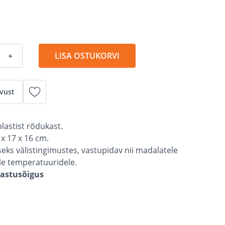
+
LISA OSTUKORVI
vust
lastist rõdukast.
x 17 x 16 cm.
eks välistingimustes, vastupidav nii madalatele
le temperatuuridele.
gastusõigus