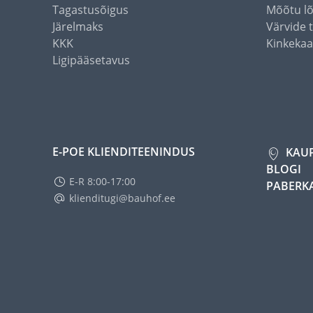
Tagastusõigus
Mõõtu l
Järelmaks
Värvide 
KKK
Kinkekaa
Ligipääsetavus
E-POE KLIENDITEENINDUS
KAU
BLOGI
E-R 8:00-17:00
PABERK
klienditugi@bauhof.ee