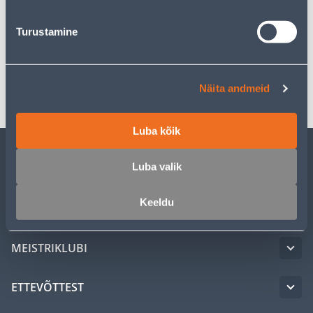
Kirjeldus
Turustamine
Spetsifikatsioon
Transport
Näita andmeid
Luba kõik
Luba valik
KLIENDITEENINDUS
Keeldu
TEENUSED
MEISTRIKLUBI
ETTEVÕTTEST