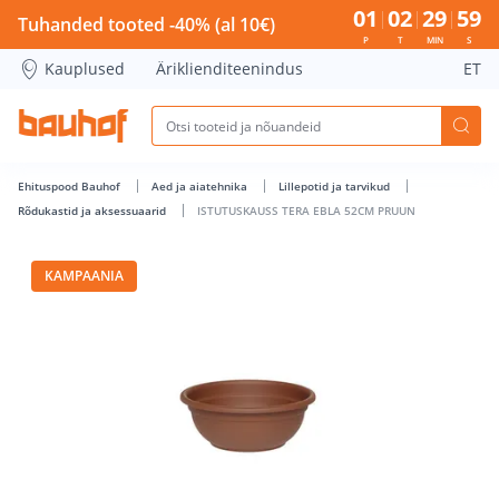
ISTUTUSKAUSS TERA EBLA 52CM PRUUN - Bauhof has loade
01
02
29
59
Tuhanded tooted -40% (al 10€)
P
T
MIN
S
Kauplused
Äriklienditeenindus
ET
Ehituspood Bauhof
Aed ja aiatehnika
Lillepotid ja tarvikud
Rõdukastid ja aksessuaarid
ISTUTUSKAUSS TERA EBLA 52CM PRUUN
KAMPAANIA