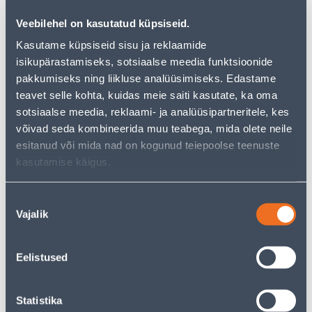
Veebilehel on kasutatud küpsiseid.
Vaata saadavust
Kasutame küpsiseid sisu ja reklaamide
isikupärastamiseks, sotsiaalse meedia funktsioonide
• Taaskasutatud plastist kauss.
pakkumiseks ning liikluse analüüsimiseks. Edastame
• Mõõtmetega 52 x 52 x 15,5 cm.
teavet selle kohta, kuidas meie saiti kasutate, ka oma
• Sobib kasutamiseks nii sise- kui ka välistingimustes,
sotsiaalse meedia, reklaami- ja analüüsipartneritele, kes
vastupidav nii madalatele kui ka kõrgematele
võivad seda kombineerida muu teabega, mida olete neile
temperatuuridele.
esitanud või mida nad on kogunud teiepoolse teenuste
• 14-päevane tagastusõigus
kasutamise käigus.
Eeldatav kojuvedu 3,69 € al. 2-5 tööpäeva
Nõusoleku
Vajalik
valik
Tarne pakiautomaati al. 2,29 € al. 2-5 tööpäeva
Poest kätte, alates 09.08.2026
Eelistused
Statistika