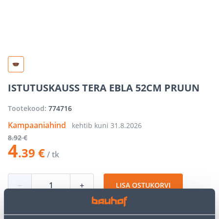
ISTUTUSKAUSS TERA EBLA 52CM PRUUN
Tootekood:
774716
Kampaaniahind
kehtib kuni
31.8.2026
8
.92 €
4
.39 €
/ tk
−
+
LISA OSTUKORVI