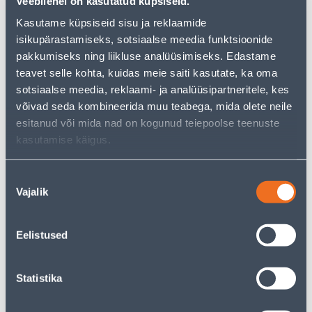
Veebilehel on kasutatud küpsiseid.
Kasutame küpsiseid sisu ja reklaamide
Vaata saadavust
isikupärastamiseks, sotsiaalse meedia funktsioonide
pakkumiseks ning liikluse analüüsimiseks. Edastame
• Lillekast mõõtmetega 78,5 x 38,5 x 34 cm.
teavet selle kohta, kuidas meie saiti kasutate, ka oma
• Komplektis alus.
sotsiaalse meedia, reklaami- ja analüüsipartneritele, kes
• Sobib kasutamiseks välistingimustes, vastupidav nii
võivad seda kombineerida muu teabega, mida olete neile
madalatele kui ka kõrgematele temperatuuridele.
esitanud või mida nad on kogunud teiepoolse teenuste
• 14-päevane tagastusõigus
kasutamise käigus.
Eeldatav kojuvedu 4,19 € al. 2-5 tööpäeva
Nõusoleku
Vajalik
valik
Poest kätte, alates 11.08.2026
Eelistused
Kirjeldus
Statistika
Spetsifikatsioon