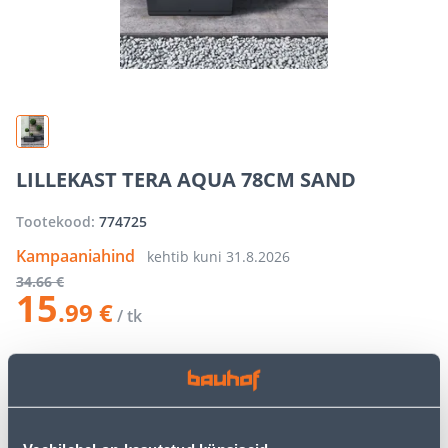
LILLEKAST TERA AQUA 78CM SAND
Tootekood:
774725
Kampaaniahind
kehtib kuni
31.8.2026
34
.66 €
15
.99 €
/ tk
−
+
LISA OSTUKORVI