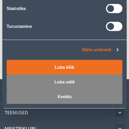
Poest kätte, alates 07.08.2026
Statistika
Turustamine
Kirjeldus
Spetsifikatsioon
Näita andmeid
Transport
Luba kõik
Luba valik
KLIENDITEENINDUS
Keeldu
TEENUSED
MEISTRIKLUBI