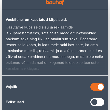
• Ümbrispott mõõtmetega 70 x 70 x 51 cm.
• Sobib kasutamiseks nii sise- ja välistingimustes,
Veebilehel on kasutatud küpsiseid.
vastupidav nii madalatele kui ka kõrgematele
Kasutame küpsiseid sisu ja reklaamide
temperatuuridele.
isikupärastamiseks, sotsiaalse meedia funktsioonide
• 14-päevane tagastusõigus
pakkumiseks ning liikluse analüüsimiseks. Edastame
teavet selle kohta, kuidas meie saiti kasutate, ka oma
Järelmaksu kalkulaator
sotsiaalse meedia, reklaami- ja analüüsipartneritele, kes
võivad seda kombineerida muu teabega, mida olete neile
Sissemakse
Maksed
esitanud või mida nad on kogunud teiepoolse teenuste
kasutamise käigus.
13
.32 €
Nõusoleku
Kuumakse
Vajalik
valik
Eeldatav kojuvedu 4,99 € al. 2-5 tööpäeva
Eelistused