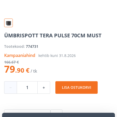
ÜMBRISPOTT TERA PULSE 70CM MUST
Tootekood:
774731
Kampaaniahind
kehtib kuni
31.8.2026
166
.67 €
79
.90 €
/ tk
−
+
LISA OSTUKORVI
Vaata saadavust