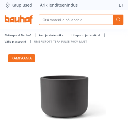
ÜMBRISPOTT TERA PULSE 70CM MUST - Bauhof has loaded
Kauplused
Äriklienditeenindus
ET
Ehituspood Bauhof
Aed ja aiatehnika
Lillepotid ja tarvikud
Välis plastpotid
ÜMBRISPOTT TERA PULSE 70CM MUST
KAMPAANIA