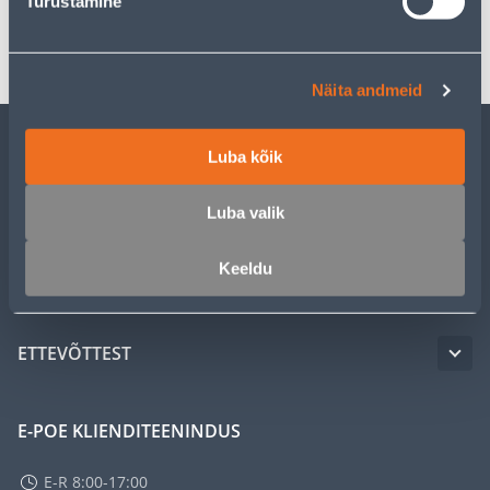
Turustamine
Transport
Näita andmeid
Luba kõik
KLIENDITEENINDUS
Luba valik
TEENUSED
Keeldu
MEISTRIKLUBI
ETTEVÕTTEST
E-POE KLIENDITEENINDUS
E-R 8:00-17:00