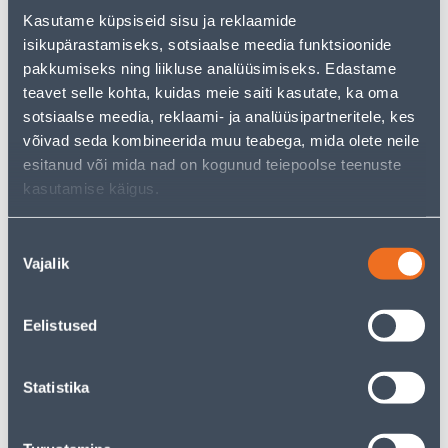
Kasutame küpsiseid sisu ja reklaamide
Vaata saadavust
isikupärastamiseks, sotsiaalse meedia funktsioonide
pakkumiseks ning liikluse analüüsimiseks. Edastame
teavet selle kohta, kuidas meie saiti kasutate, ka oma
• Kauss mõõtmetega 60 x 60 x 22 cm.
sotsiaalse meedia, reklaami- ja analüüsipartneritele, kes
• Sobib kasutamiseks välistingimustes, vastupidav nii
võivad seda kombineerida muu teabega, mida olete neile
madalatele kui ka kõrgematele temperatuuridele.
esitanud või mida nad on kogunud teiepoolse teenuste
• 14-päevane tagastusõigus
kasutamise käigus.
Eeldatav kojuvedu 4,19 € al. 2-5 tööpäeva
Nõusoleku
Vajalik
valik
Poest kätte, alates 08.08.2026
Eelistused
Kirjeldus
Statistika
Spetsifikatsioon