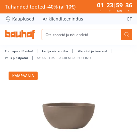
KAUSS TERA ERA 60CM CAPPUCCINO - Bauhof has loaded
01
23
59
35
Tuhanded tooted -40% (al 10€)
P
T
MIN
S
Kauplused
Äriklienditeenindus
ET
Ehituspood Bauhof
Aed ja aiatehnika
Lillepotid ja tarvikud
Välis plastpotid
KAUSS TERA ERA 60CM CAPPUCCINO
KAMPAANIA