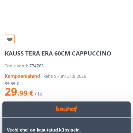
KAUSS TERA ERA 60CM CAPPUCCINO
Tootekood:
774763
Kampaaniahind
kehtib kuni
31.8.2026
59
.99 €
29
.99 €
/ tk
−
+
LISA OSTUKORVI
Veebilehel on kasutatud küpsiseid.