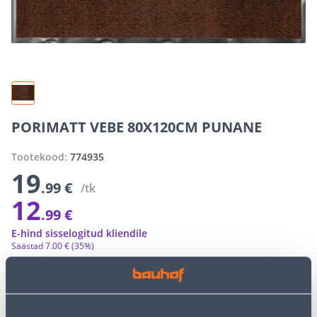
PORIMATT VEBE 80X120CM PUNANE
Tootekood:
774935
19
.99 €
/tk
12
.99 €
E-hind sisselogitud kliendile
Säästad
7
.
00 €
(35%)
E-poe erihinnad võivad erineda tavakaupluse hindadest
−
+
LISA OSTUKORVI