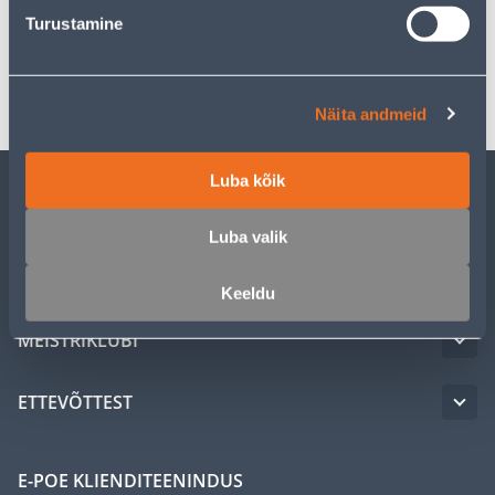
Spetsifikatsioon
Turustamine
Transport
Näita andmeid
Luba kõik
KLIENDITEENINDUS
Luba valik
TEENUSED
Keeldu
MEISTRIKLUBI
ETTEVÕTTEST
E-POE KLIENDITEENINDUS