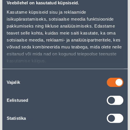
Veebilehel on kasutatud küpsiseid.
Kasutame küpsiseid sisu ja reklaamide
isikupärastamiseks, sotsiaalse meedia funktsioonide
Vaata saadavust
pakkumiseks ning liikluse analüüsimiseks. Edastame
teavet selle kohta, kuidas meie saiti kasutate, ka oma
• Kummiservaga porimatt.
sotsiaalse meedia, reklaami- ja analüüsipartneritele, kes
• Sileda pinnaga.
võivad seda kombineerida muu teabega, mida olete neile
• Punast värvi.
esitanud või mida nad on kogunud teiepoolse teenuste
• 14-päevane tagastusõigus.
kasutamise käigus.
Nõusoleku
Eeldatav kojuvedu 4,19 € al. 2-5 tööpäeva
Vajalik
valik
Poest kätte, alates 10.08.2026
Eelistused
Kirjeldus
Statistika