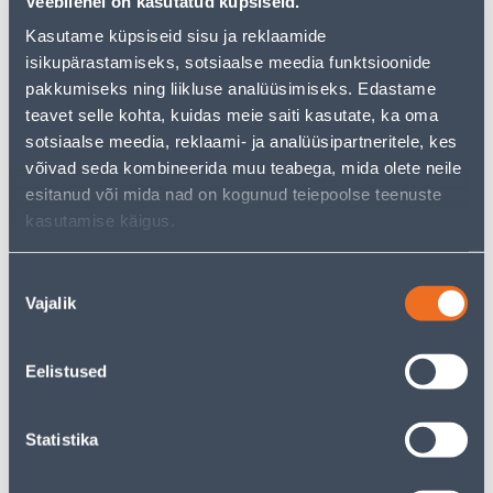
Veebilehel on kasutatud küpsiseid.
Kasutame küpsiseid sisu ja reklaamide
isikupärastamiseks, sotsiaalse meedia funktsioonide
Vaata saadavust
pakkumiseks ning liikluse analüüsimiseks. Edastame
teavet selle kohta, kuidas meie saiti kasutate, ka oma
• Lihtlüliti süvistatav raamita valgusega valge.
sotsiaalse meedia, reklaami- ja analüüsipartneritele, kes
• 14-päevane tagastusõigus.
võivad seda kombineerida muu teabega, mida olete neile
esitanud või mida nad on kogunud teiepoolse teenuste
kasutamise käigus.
Eeldatav kojuvedu 3,69 € al. 2-5 tööpäeva
Tarne pakiautomaati al. 2,29 € al. 2-5 tööpäeva
Nõusoleku
Vajalik
valik
Poest kätte, alates 08.08.2026
Eelistused
Kirjeldus
Statistika
Spetsifikatsioon