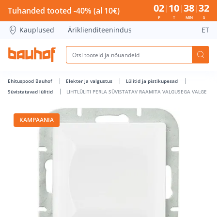
LIHTLÜLITI PERLA SÜVISTATAV RAAMITA VALGUSEGA VALGE -
02
10
38
32
Tuhanded tooted -40% (al 10€)
P
T
MIN
S
Kauplused
Äriklienditeenindus
ET
Ehituspood Bauhof
Elekter ja valgustus
Lülitid ja pistikupesad
Süvistatavad lülitid
LIHTLÜLITI PERLA SÜVISTATAV RAAMITA VALGUSEGA VALGE
KAMPAANIA