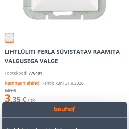
LIHTLÜLITI PERLA SÜVISTATAV RAAMITA
VALGUSEGA VALGE
Tootekood:
776481
Kampaaniahind
kehtib kuni
31.8.2026
5
.59 €
3
.35 €
/ tk
−
+
LISA OSTUKORVI