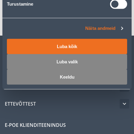
Turustamine
Transport
Näita andmeid
Luba kõik
KLIENDITEENINDUS
Luba valik
TEENUSED
Keeldu
MEISTRIKLUBI
ETTEVÕTTEST
E-POE KLIENDITEENINDUS