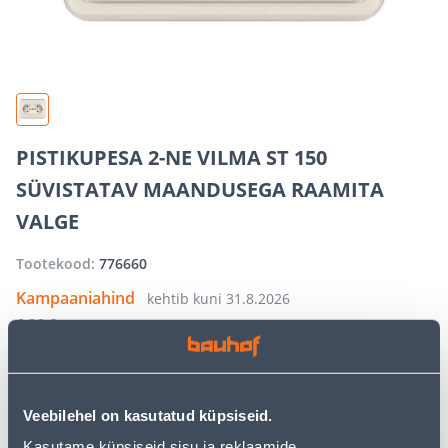
PISTIKUPESA 2-NE VILMA ST 150
SÜVISTATAV MAANDUSEGA RAAMITA
VALGE
Tootekood:
776660
Kampaaniahind
kehtib kuni
31.8.2026
6
.26 €
3
.76 €
/ tk
Veebilehel on kasutatud küpsiseid.
−
+
LISA OSTUKORVI
Kasutame küpsiseid sisu ja reklaamide