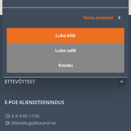
Näita andmeid
KLIENDITEENINDUS
Luba kõik
TEENUSED
Luba valik
MEISTRIKLUBI
Keeldu
ETTEVÕTTEST
E-POE KLIENDITEENINDUS
E-R 8:00-17:00
klienditugi@bauhof.ee