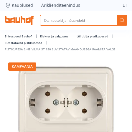
PISTIKUPESA 2-NE VILMA ST 150 SÜVISTATAV MAANDUSEGA 
Kauplused
Äriklienditeenindus
ET
Ehituspood Bauhof
Elekter ja valgustus
Lülitid ja pistikupesad
Süvistatavad pistikupesad
PISTIKUPESA 2-NE VILMA ST 150 SÜVISTATAV MAANDUSEGA RAAMITA VALGE
KAMPAANIA