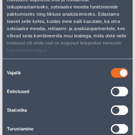
isikupärastamiseks, sotsiaalse meedia funktsioonide
pakkumiseks ning liikluse analüüsimiseks. Edastame
teavet selle kohta, kuidas meie saiti kasutate, ka oma
Vaata saadavust
sotsiaalse meedia, reklaami- ja analüüsipartneritele, kes
võivad seda kombineerida muu teabega, mida olete neile
• 14-päevane tagastusõigus.
esitanud või mida nad on kogunud teiepoolse teenuste
kasutamise käigus.
Eeldatav kojuvedu 4,19 € al. 2-5 tööpäeva
Nõusoleku
Tarne pakiautomaati al. 2,29 € al. 2-5 tööpäeva
Vajalik
valik
Poest kätte, alates 07.08.2026
Eelistused
Statistika
Spetsifikatsioon
Turustamine
Transport