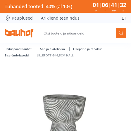
LILLEPOTT Ø44,5CM HALL - Bauhof has loaded
01
06
41
31
Tuhanded tooted -40% (al 10€)
P
T
MIN
S
Kauplused
Äriklienditeenindus
ET
Ehituspood Bauhof
Aed ja aiatehnika
Lillepotid ja tarvikud
Sise ümbrispotid
LILLEPOTT Ø44,5CM HALL