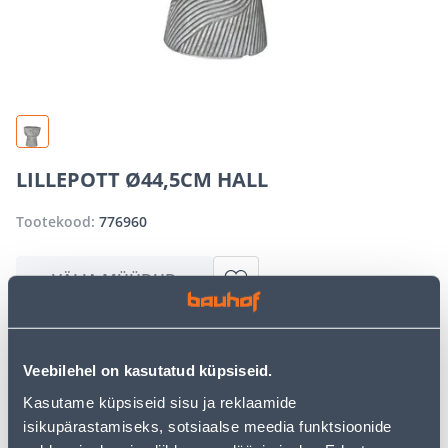
LILLEPOTT Ø44,5CM HALL
Tootekood:
776960
VÄLJA MÜÜDUD
Vabandame, kuid teavitame teid, et soovitud toode on
Veebilehel on kasutatud küpsiseid.
hetkel suure nõudluse tõttu ajutiselt otsas. Siiski
pakume suurepäraseid alternatiive samast
Kasutame küpsiseid sisu ja reklaamide
tootekategooriast
, mis võivad teile sama palju rõõmu
isikupärastamiseks, sotsiaalse meedia funktsioonide
pakkuda!