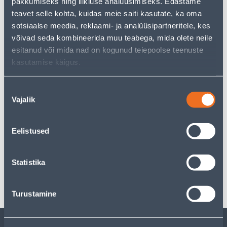
pakkumiseks ning liikluse analüüsimiseks. Edastame
Teie ostlemisrõõm ei pea aga siin lõppema - oma
uurimistööd saate jätkata, naastes
avalehele
või
teavet selle kohta, kuidas meie saiti kasutate, ka oma
kasutades meie võimsat otsingufunktsiooni, et leida
sotsiaalse meedia, reklaami- ja analüüsipartneritele, kes
veelgi meelepärasemad valikuid. Head ostlemist!
võivad seda kombineerida muu teabega, mida olete neile
esitanud või mida nad on kogunud teiepoolse teenuste
kasutamise käigus.
• 14-päevane tagastusõigus.
Nõusoleku
Tarne pole võimalik
Vajalik
valik
Eelistused
Spetsifikatsioon
Statistika
Transport
Turustamine