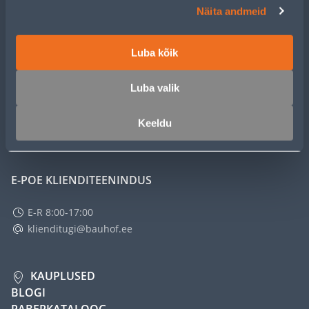
Näita andmeid
KLIENDITEENINDUS
TEENUSED
Luba kõik
Luba valik
MEISTRIKLUBI
Keeldu
ETTEVÕTTEST
E-POE KLIENDITEENINDUS
E-R 8:00-17:00
klienditugi@bauhof.ee
KAUPLUSED
BLOGI
PABERKATALOOG