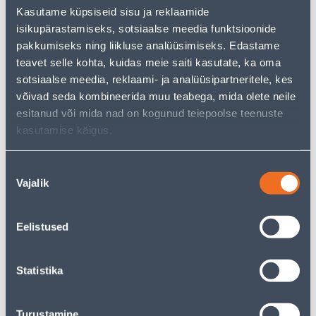
Kasutame küpsiseid sisu ja reklaamide
Vaata saadavust
isikupärastamiseks, sotsiaalse meedia funktsioonide
pakkumiseks ning liikluse analüüsimiseks. Edastame
teavet selle kohta, kuidas meie saiti kasutate, ka oma
• Välkkõblas.
sotsiaalse meedia, reklaami- ja analüüsipartneritele, kes
• 14-päevane tagastusõigus.
võivad seda kombineerida muu teabega, mida olete neile
esitanud või mida nad on kogunud teiepoolse teenuste
Eeldatav kojuvedu 3,69 € al. 2-5 tööpäeva
kasutamise käigus.
Tarne pakiautomaati al. 2,29 € al. 2-5 tööpäeva
Nõusoleku
Vajalik
Poest kätte, alates 05.08.2026
valik
Eelistused
Kirjeldus
Statistika
Spetsifikatsioon
Turustamine