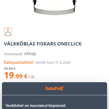
VÄLKKÕBLAS FISKARS ONECLICK
Tootekood:
777132
Kampaaniahind
kehtib kuni
31.8.2026
39
.99 €
19
.99 €
/ tk
−
+
LISA OSTUKORVI
Veebilehel on kasutatud küpsiseid.