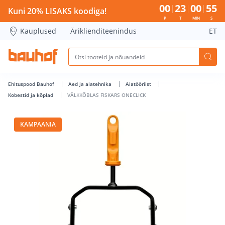
VÄLKKÕBLAS FISKARS ONECLICK - Bauhof has loaded
00
23
00
55
Kuni 20% LISAKS koodiga!
P
T
MIN
S
Kauplused
Äriklienditeenindus
ET
Ehituspood Bauhof
Aed ja aiatehnika
Aiatööriist
Kobestid ja kõplad
VÄLKKÕBLAS FISKARS ONECLICK
KAMPAANIA