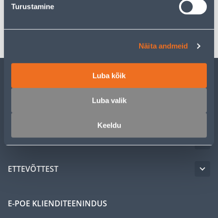
Turustamine
Transport
Näita andmeid
Luba kõik
KLIENDITEENINDUS
Luba valik
TEENUSED
Keeldu
MEISTRIKLUBI
ETTEVÕTTEST
E-POE KLIENDITEENINDUS