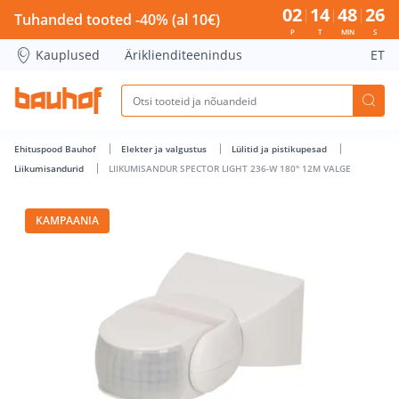
LIIKUMISANDUR SPECTOR LIGHT 236-W 180° 12M VALGE - Ba
02
14
48
26
Tuhanded tooted -40% (al 10€)
P
T
MIN
S
Kauplused
Äriklienditeenindus
ET
Ehituspood Bauhof
Elekter ja valgustus
Lülitid ja pistikupesad
Liikumisandurid
LIIKUMISANDUR SPECTOR LIGHT 236-W 180° 12M VALGE
KAMPAANIA