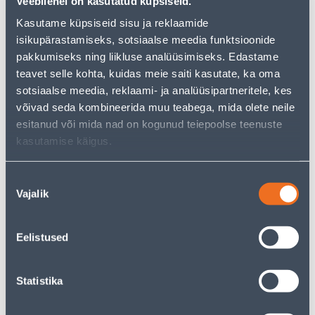
Veebilehel on kasutatud küpsiseid.
Kasutame küpsiseid sisu ja reklaamide
isikupärastamiseks, sotsiaalse meedia funktsioonide
Vaata saadavust
pakkumiseks ning liikluse analüüsimiseks. Edastame
teavet selle kohta, kuidas meie saiti kasutate, ka oma
• Liikumisandur.
sotsiaalse meedia, reklaami- ja analüüsipartneritele, kes
• 14-päevane tagastusõigus.
võivad seda kombineerida muu teabega, mida olete neile
esitanud või mida nad on kogunud teiepoolse teenuste
kasutamise käigus.
Eeldatav kojuvedu 3,69 € al. 2-5 tööpäeva
Tarne pakiautomaati al. 2,29 € al. 2-5 tööpäeva
Nõusoleku
Vajalik
valik
Poest kätte, alates 08.08.2026
Eelistused
Kirjeldus
Statistika
Spetsifikatsioon