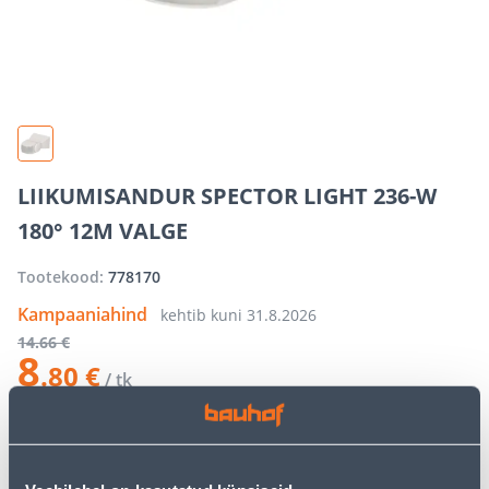
LIIKUMISANDUR SPECTOR LIGHT 236-W
180° 12M VALGE
Tootekood:
778170
Kampaaniahind
kehtib kuni
31.8.2026
14
.66 €
8
.80 €
/ tk
−
+
LISA OSTUKORVI