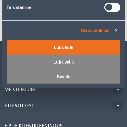
Spetsifikatsioon
Turustamine
Transport
Näita andmeid
Luba kõik
KLIENDITEENINDUS
Luba valik
TEENUSED
Keeldu
MEISTRIKLUBI
ETTEVÕTTEST
E-POE KLIENDITEENINDUS