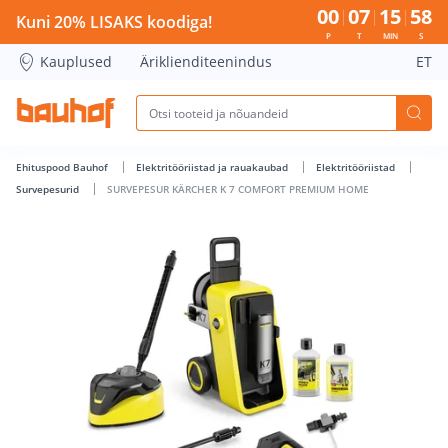
SURVEPESUR KÄRCHER K 7 COMFORT PREMIUM HOME - Bauh
00
07
15
58
Kuni 20% LISAKS koodiga!
P
T
MIN
S
Kauplused
Äriklienditeenindus
ET
Ehituspood Bauhof
Elektritööriistad ja rauakaubad
Elektritööriistad
Survepesurid
SURVEPESUR KÄRCHER K 7 COMFORT PREMIUM HOME