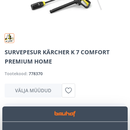
SURVEPESUR KÄRCHER K 7 COMFORT
PREMIUM HOME
Tootekood:
778370
VÄLJA MÜÜDUD
Vabandame, kuid teavitame teid, et soovitud toode on
hetkel suure nõudluse tõttu ajutiselt otsas. Siiski
pakume suurepäraseid alternatiive samast
tootekategooriast
, mis võivad teile sama palju rõõmu