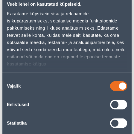
Veebilehel on kasutatud küpsiseid.
pakkuda!
Teie ostlemisrõõm ei pea aga siin lõppema - oma
Kasutame küpsiseid sisu ja reklaamide
uurimistööd saate jätkata, naastes
avalehele
või
isikupärastamiseks, sotsiaalse meedia funktsioonide
kasutades meie võimsat otsingufunktsiooni, et leida
pakkumiseks ning liikluse analüüsimiseks. Edastame
veelgi meelepärasemad valikuid. Head ostlemist!
teavet selle kohta, kuidas meie saiti kasutate, ka oma
sotsiaalse meedia, reklaami- ja analüüsipartneritele, kes
• Survepesur, mille puhastusvõimsus on 60 m²/h.
võivad seda kombineerida muu teabega, mida olete neile
• Vesijahutusega mootor.
esitanud või mida nad on kogunud teiepoolse teenuste
• PremiumFlex voolik ja voolikurull.
kasutamise käigus.
• Eemaldab tugeva mustuse.
• 14-päevane tagastusõigus.
Nõusoleku
Vajalik
valik
Tarne pole võimalik
Eelistused
Statistika
Kirjeldus