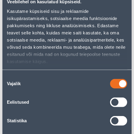
Veebilehel on kasutatud küpsiseid.
Kasutame küpsiseid sisu ja reklaamide
isikupärastamiseks, sotsiaalse meedia funktsioonide
Vaata saadavust
pakkumiseks ning liikluse analüüsimiseks. Edastame
teavet selle kohta, kuidas meie saiti kasutate, ka oma
sotsiaalse meedia, reklaami- ja analüüsipartneritele, kes
• Augusaag bimetall 73 mm.
võivad seda kombineerida muu teabega, mida olete neile
• 14-päevane tagastusõigus.
esitanud või mida nad on kogunud teiepoolse teenuste
kasutamise käigus.
Eeldatav kojuvedu 3,69 € al. 2-5 tööpäeva
Nõusoleku
Tarne pakiautomaati al. 2,29 € al. 2-5 tööpäeva
Vajalik
valik
Poest kätte, alates 08.08.2026
Eelistused
Kirjeldus
Statistika