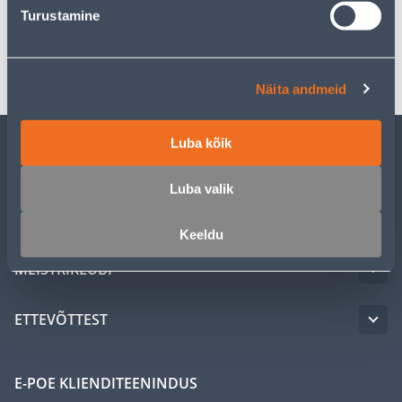
Spetsifikatsioon
Turustamine
Transport
Näita andmeid
Luba kõik
KLIENDITEENINDUS
Luba valik
TEENUSED
Keeldu
MEISTRIKLUBI
ETTEVÕTTEST
E-POE KLIENDITEENINDUS