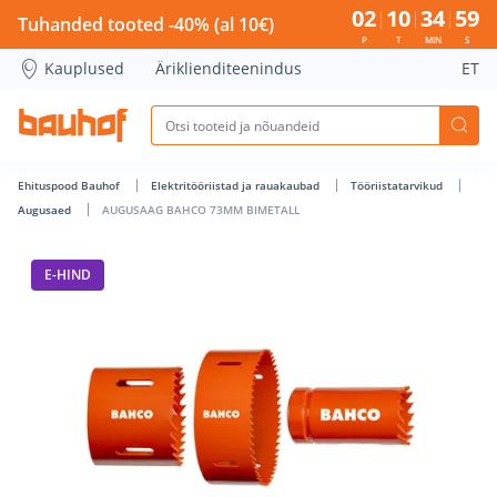
AUGUSAAG BAHCO 73MM BIMETALL - Bauhof has loaded
02
10
34
58
Tuhanded tooted -40% (al 10€)
P
T
MIN
S
Kauplused
Äriklienditeenindus
ET
Ehituspood Bauhof
Elektritööriistad ja rauakaubad
Tööriistatarvikud
Augusaed
AUGUSAAG BAHCO 73MM BIMETALL
E-HIND