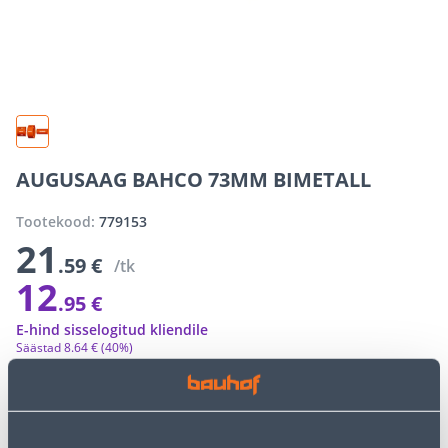
AUGUSAAG BAHCO 73MM BIMETALL
Tootekood:
779153
21
.59 €
/tk
12
.95 €
E-hind sisselogitud kliendile
Säästad
8
.
64 €
(40%)
E-poe erihinnad võivad erineda tavakaupluse hindadest
−
+
LISA OSTUKORVI