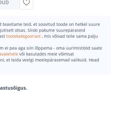
DUD
teavitame teid, et soovitud toode on hetkel suure
jutiselt otsas. Siiski pakume suurepäraseid
mast
tootekategooriast
, mis võivad teile sama palju
õm ei pea aga siin lõppema - oma uurimistööd saate
avalehele
või kasutades meie võimsat
ni, et leida veelgi meelepärasemad valikuid. Head
gastusõigus.