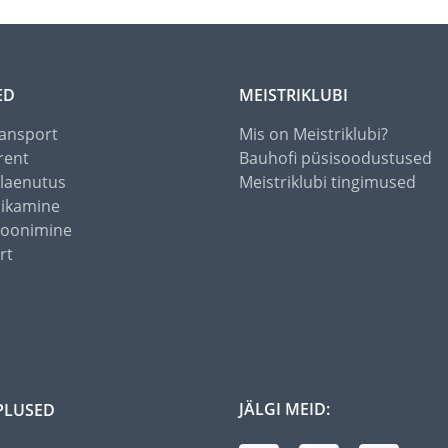
ED
MEISTRIKLUBI
ansport
Mis on Meistriklubi?
rent
Bauhofi püsisoodustused
alaenutus
Meistriklubi tingimused
õikamine
toonimine
rt
JÄLGI MEID:
PLUSED