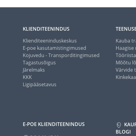
KLIENDITEENINDUS
TEENUS
Klienditeeninduskeskus
Kauba tr
E-poe kasutamistingimused
Haagise 
Kojuvedu - Transporditingimused
Tööriist
Tagastusõigus
Mõõtu l
Järelmaks
Värvide 
KKK
Kinkekaa
Ligipääsetavus
E-POE KLIENDITEENINDUS
KAU
BLOGI