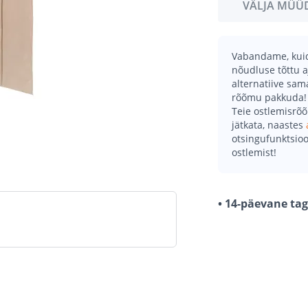
VÄLJA MÜÜ
Vabandame, kuid 
nõudluse tõttu a
alternatiive sa
rõõmu pakkuda!
Teie ostlemisrõ
jätkata, naastes
otsingufunktsioo
ostlemist!
• 14-päevane ta