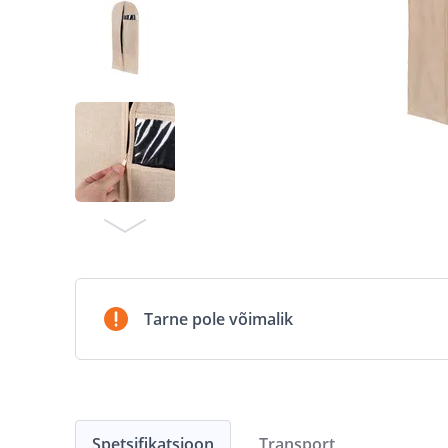
Tarne pole võimalik
Spetsifikatsioon
Transport