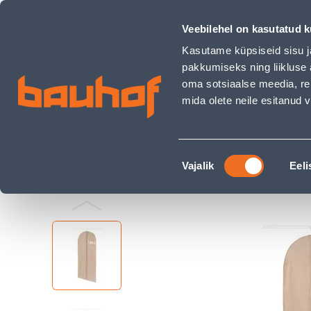
RIIDEKOTT COMPACTOR SANDY 60X137CM, BEEŽ - Bauhof ha
Kauplused
Äriklienditeenindus
Klienditeeni
Veebilehel on kasutatud k
Kasutame küpsiseid sisu j
pakkumiseks ning liikluse 
oma sotsiaalse meedia, re
mida olete neile esitanud
TOOTED
KAMPAANIAD
Nõusoleku
Ehituspood Bauhof
Kodu ja sisustus
Garde
Vajalik
Eeli
valik