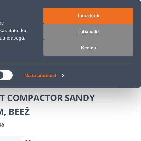
ET
RU
EN
Luba kõik
de
 sisse
Ostunimekiri
Ostukorv
kasutate, ka
Luba valik
muu teabega,
Keeldu
ÄRELMAKS
MEISTRIKLUBI
BLOGI
TOR SANDY 60X137CM, BEEŽ
Näita andmeid
TT COMPACTOR SANDY
, BEEŽ
45