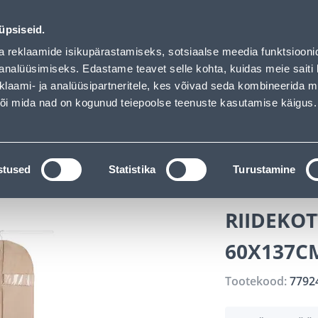
s loaded
ndus
Teenused
Karjäärileht
üpsiseid.
a reklaamide isikupärastamiseks, sotsiaalse meedia funktsiooni
OTSI
Logi
analüüsimiseks. Edastame teavet selle kohta, kuidas meie saiti 
klaami- ja analüüsipartneritele, kes võivad seda kombineerida 
 või mida nad on kogunud teiepoolse teenuste kasutamise käigus.
KATALOOGID
TÖÖRIISTALAENUTUS
J
roobi tarvikud
Garderoobikotid
RIIDEKOTT COMPAC
stused
Statistika
Turustamine
RIIDEKO
60X137CM
Tootekood:
7792