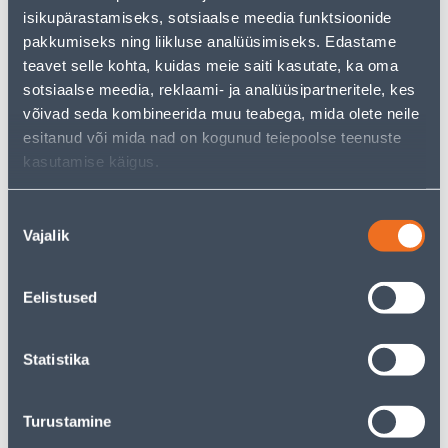
Teie ostlemisrõõm ei pea aga siin lõppema - oma
isikupärastamiseks, sotsiaalse meedia funktsioonide
uurimistööd saate jätkata, naastes
avalehele
või
pakkumiseks ning liikluse analüüsimiseks. Edastame
kasutades meie võimsat otsingufunktsiooni, et leida
veelgi meelepärasemad valikuid. Head ostlemist!
teavet selle kohta, kuidas meie saiti kasutate, ka oma
sotsiaalse meedia, reklaami- ja analüüsipartneritele, kes
võivad seda kombineerida muu teabega, mida olete neile
• 14-päevane tagastusõigus.
esitanud või mida nad on kogunud teiepoolse teenuste
• HANKIJA LAOST TELLITAV TOODE
kasutamise käigus.
Tarne pole võimalik
Nõusoleku
Vajalik
valik
Eelistused
Kirjeldus
Statistika
Spetsifikatsioon
Transport
Turustamine