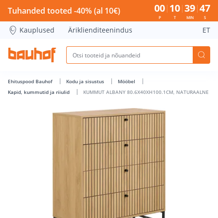
KUMMUT ALBANY 80.6X40XH100.1CM, NATURAALNE - Bauhof
00
10
39
46
Tuhanded tooted -40% (al 10€)
P
T
MIN
S
Kauplused
Äriklienditeenindus
ET
Ehituspood Bauhof
Kodu ja sisustus
Mööbel
Kapid, kummutid ja riiulid
KUMMUT ALBANY 80.6X40XH100.1CM, NATURAALNE