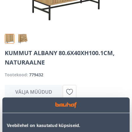
KUMMUT ALBANY 80.6X40XH100.1CM,
NATURAALNE
Tootekood:
779432
VÄLJA MÜÜDUD
Vabandame, kuid teavitame teid, et soovitud toode on
hetkel suure nõudluse tõttu ajutiselt otsas. Siiski
pakume suurepäraseid alternatiive samast
Veebilehel on kasutatud küpsiseid.
tootekategooriast
, mis võivad teile sama palju rõõmu