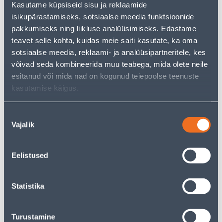
Kasutame küpsiseid sisu ja reklaamide
pakkuda!
isikupärastamiseks, sotsiaalse meedia funktsioonide
Teie ostlemisrõõm ei pea aga siin lõppema - oma
uurimistööd saate jätkata, naastes
avalehele
või
pakkumiseks ning liikluse analüüsimiseks. Edastame
kasutades meie võimsat otsingufunktsiooni, et leida
teavet selle kohta, kuidas meie saiti kasutate, ka oma
veelgi meelepärasemad valikuid. Head ostlemist!
sotsiaalse meedia, reklaami- ja analüüsipartneritele, kes
võivad seda kombineerida muu teabega, mida olete neile
esitanud või mida nad on kogunud teiepoolse teenuste
• 14-päevane tagastusõigus.
kasutamise käigus.
• HANKIJA LAOST TELLITAV TOODE
Nõusoleku
Tarne pole võimalik
Vajalik
valik
Eelistused
Kirjeldus
Statistika
Spetsifikatsioon
Turustamine