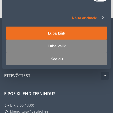
Transport
Näita andmeid
KLIENDITEENINDUS
Luba kõik
Luba valik
TEENUSED
Keeldu
MEISTRIKLUBI
ETTEVÕTTEST
E-POE KLIENDITEENINDUS
E-R 8:00-17:00
klienditugi@bauhof.ee